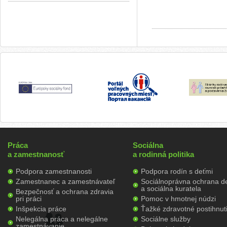
Práca
Sociálna
a zamestnanosť
a rodinná politika
Podpora zamestnanosti
Podpora rodín s deťmi
Zamestnanec a zamestnávateľ
Sociálnoprávna ochrana de
a sociálna kuratela
Bezpečnosť a ochrana zdravia
pri práci
Pomoc v hmotnej núdzi
Inšpekcia práce
Ťažké zdravotné postihnut
Nelegálna práca a nelegálne
Sociálne služby
zamestnávanie