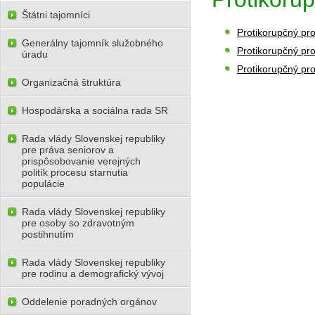
Štátni tajomníci
Protikorupčný pr
Generálny tajomník služobného
Protikorupčný pr
úradu
Protikorupčný pr
Organizačná štruktúra
Hospodárska a sociálna rada SR
Rada vlády Slovenskej republiky
pre práva seniorov a
prispôsobovanie verejných
politík procesu starnutia
populácie
Rada vlády Slovenskej republiky
pre osoby so zdravotným
postihnutím
Rada vlády Slovenskej republiky
pre rodinu a demografický vývoj
Oddelenie poradných orgánov