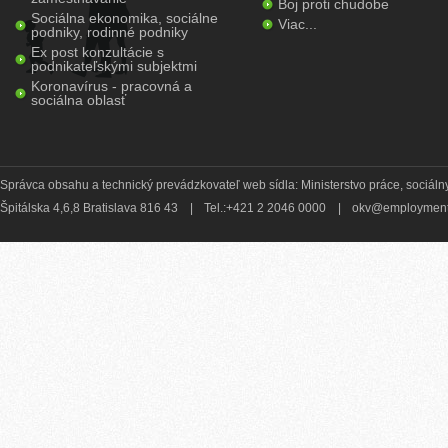
Boj proti chudobe
Sociálna ekonomika, sociálne
Viac...
podniky, rodinné podniky
Ex post konzultácie s
podnikateľskými subjektmi
Koronavírus - pracovná a
sociálna oblasť
Správca obsahu a technický prevádzkovateľ web sídla: Ministerstvo práce, sociálny
Špitálska 4,6,8 Bratislava 816 43
|
Tel.:+421 2 2046 0000
|
okv@employment