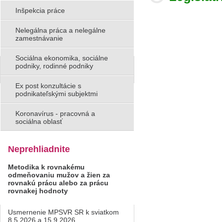
Inšpekcia práce
Nelegálna práca a nelegálne
zamestnávanie
Sociálna ekonomika, sociálne
podniky, rodinné podniky
Ex post konzultácie s
podnikateľskými subjektmi
Koronavírus - pracovná a
sociálna oblasť
Neprehliadnite
Metodika k rovnakému
odmeňovaniu mužov a žien za
rovnakú prácu alebo za prácu
rovnakej hodnoty
Usmernenie MPSVR SR k sviatkom
8.5.2026 a 15.9.2026