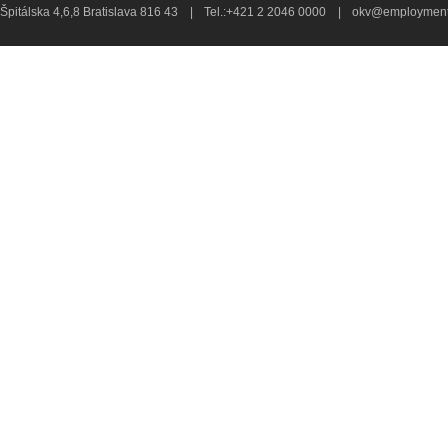
Špitálska 4,6,8 Bratislava 816 43
|
Tel.:+421 2 2046 0000
|
okv@employment