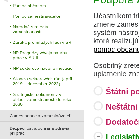
Pomoc občanom
Účastníkom tr
Pomoc zamestnávateľom
zmene zamest
Národná stratégia
systém nástroj
zamestnanosti
ktoré realizuj
Záruka pre mladých ľudí v SR
pomoc obča
NP Prognózy vývoja na trhu
práce v SR II
Osobitný zret
NP sektorovo riadené inovácie
uplatnenie z
Aliancia sektorových rád (apríl
2019 – december 2022)
Štátni p
Strategické dokumenty v
oblasti zamestnanosti do roku
2030
Neštátni
Zamestnanec a zamestnávateľ
Dodatoč
Bezpečnosť a ochrana zdravia
pri práci
Legislatí