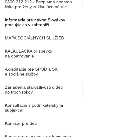
0800 212 212 - Bezplatná nonstop
linka pre ženy zažívajúce násilie
Informácie pre návrat Slovákov
pracujúcich v zahraničí
MAPA SOCIÁLNYCH SLUŽIEB
KALKULAČKA príspevku
na opatrovanie
Akreditácie pre SPOD a SK
a sociálne služby
Zariadenia starostlivosti o deti
do troch rokov
Konzultácie s podnikateľskými
subjektmi
Komisár pre deti
Komisár pre osoby so zdravotným