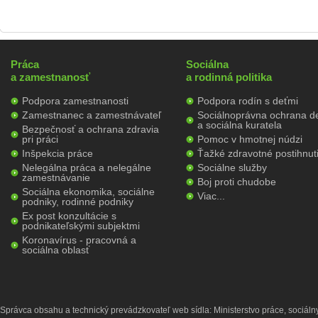
Práca
Sociálna
a zamestnanosť
a rodinná politika
Podpora zamestnanosti
Podpora rodín s deťmi
Zamestnanec a zamestnávateľ
Sociálnoprávna ochrana de
a sociálna kuratela
Bezpečnosť a ochrana zdravia
pri práci
Pomoc v hmotnej núdzi
Inšpekcia práce
Ťažké zdravotné postihnut
Nelegálna práca a nelegálne
Sociálne služby
zamestnávanie
Boj proti chudobe
Sociálna ekonomika, sociálne
Viac...
podniky, rodinné podniky
Ex post konzultácie s
podnikateľskými subjektmi
Koronavírus - pracovná a
sociálna oblasť
Správca obsahu a technický prevádzkovateľ web sídla: Ministerstvo práce, sociálny