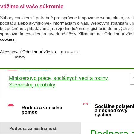
Vážime si vaše súkromie
Súbory cookies sú potrebné pre správne fungovanie webu, ako aj pre 
počítaču alebo akýmkoľvek informáciám o Vás. Webovým stránkam umož
bezpečného vyhľadávania, na zjednodušenie registrácie do nových služ
spracovaním cookies pre uvedené účely. Kliknutím na „Odmietnuť všet
cookies.
Akceptovať
Odmietnuť všetko
Nastavenia
Domov
Ministerstvo práce, sociálnych vecí a rodiny
Slovenskej republiky
Sociálne poisten
Rodina a sociálna
a dôchodkový
pomoc
systém
Podpora zamestnanosti
Podpora 