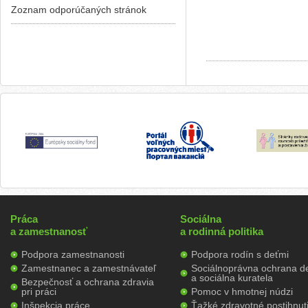
Zoznam odporúčaných stránok
Práca
Sociálna
a zamestnanosť
a rodinná politika
Podpora zamestnanosti
Podpora rodín s deťmi
Zamestnanec a zamestnávateľ
Sociálnoprávna ochrana de
a sociálna kuratela
Bezpečnosť a ochrana zdravia
pri práci
Pomoc v hmotnej núdzi
Inšpekcia práce
Ťažké zdravotné postihnut