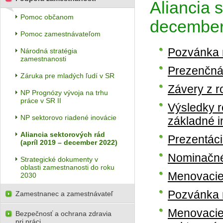
Aliancia 
Pomoc občanom
december
Pomoc zamestnávateľom
Pozvánka n
Národná stratégia
zamestnanosti
Prezenčná 
Záruka pre mladých ľudí v SR
Závery z r
NP Prognózy vývoja na trhu
práce v SR II
Výsledky r
NP sektorovo riadené inovácie
základné i
Aliancia sektorových rád
Prezentáci
(apríl 2019 – december 2022)
Nominačné 
Strategické dokumenty v
oblasti zamestnanosti do roku
Menovacie
2030
Pozvánka 
Zamestnanec a zamestnávateľ
Menovacie 
Bezpečnosť a ochrana zdravia
pri práci