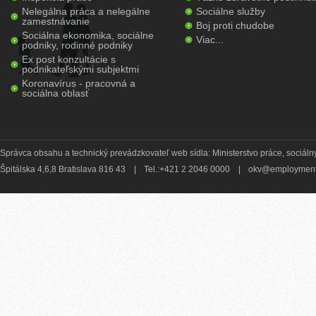
Nelegálna práca a nelegálne
Sociálne služby
zamestnávanie
Boj proti chudobe
Sociálna ekonomika, sociálne
Viac...
podniky, rodinné podniky
Ex post konzultácie s
podnikateľskými subjektmi
Koronavírus - pracovná a
sociálna oblasť
Správca obsahu a technický prevádzkovateľ web sídla: Ministerstvo práce, sociálny
Špitálska 4,6,8 Bratislava 816 43
|
Tel.:+421 2 2046 0000
|
okv@employment