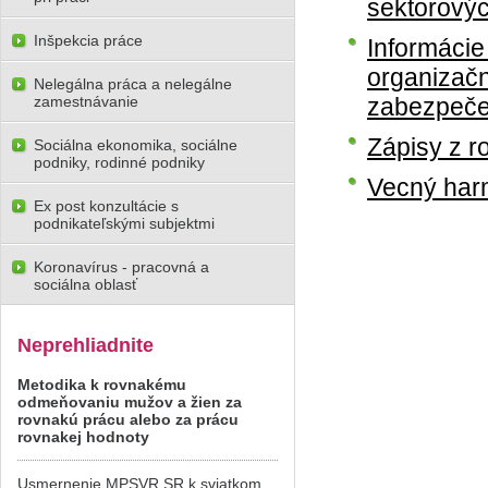
sektorovýc
Inšpekcia práce
Informácie 
organizačn
Nelegálna práca a nelegálne
zamestnávanie
zabezpeče
Zápisy z r
Sociálna ekonomika, sociálne
podniky, rodinné podniky
Vecný har
Ex post konzultácie s
podnikateľskými subjektmi
Koronavírus - pracovná a
sociálna oblasť
Neprehliadnite
Metodika k rovnakému
odmeňovaniu mužov a žien za
rovnakú prácu alebo za prácu
rovnakej hodnoty
Usmernenie MPSVR SR k sviatkom