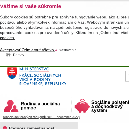
Vážime si vaše súkromie
Súbory cookies sú potrebné pre správne fungovanie webu, ako aj pre 
počítaču alebo akýmkoľvek informáciám o Vás. Webovým stránkam umož
bezpečného vyhľadávania, na zjednodušenie registrácie do nových služ
spracovaním cookies pre uvedené účely. Kliknutím na „Odmietnuť všet
cookies.
Akceptovať
Odmietnuť všetko
Nastavenia
Domov
Ministerstvo práce, sociálnych vecí a rodiny
Slovenskej republiky
Sociálne poisten
Rodina a sociálna
a dôchodkový
pomoc
systém
Aliancia sektorových rád (apríl 2019 – december 2022)
Podpora zamestnanosti