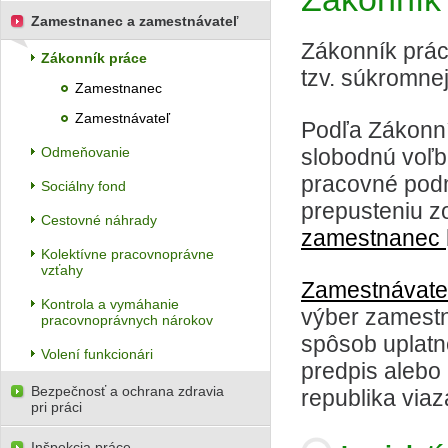
Zamestnanec a zamestnávateľ
Zákonník prác
Zákonník práce
tzv. súkromnej
Zamestnanec
Zamestnávateľ
Podľa Zákonní
Odmeňovanie
slobodnú voľb
pracovné podm
Sociálny fond
prepusteniu z
Cestovné náhrady
zamestnanec
Kolektívne pracovnoprávne
vzťahy
Zamestnávat
Kontrola a vymáhanie
výber zamestn
pracovnoprávnych nárokov
spôsob uplatn
Volení funkcionári
predpis alebo
Bezpečnosť a ochrana zdravia
republika viaz
pri práci
Inšpekcia práce