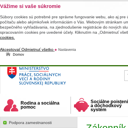
Vážime si vaše súkromie
Súbory cookies sú potrebné pre správne fungovanie webu, ako aj pre 
počítaču alebo akýmkoľvek informáciám o Vás. Webovým stránkam umož
bezpečného vyhľadávania, na zjednodušenie registrácie do nových služ
spracovaním cookies pre uvedené účely. Kliknutím na „Odmietnuť všet
cookies.
Akceptovať
Odmietnuť všetko
Nastavenia
Domov
Ministerstvo práce, sociálnych vecí a rodiny
Slovenskej republiky
Sociálne poisten
Rodina a sociálna
a dôchodkový
pomoc
systém
Podpora zamestnanosti
Zákonník