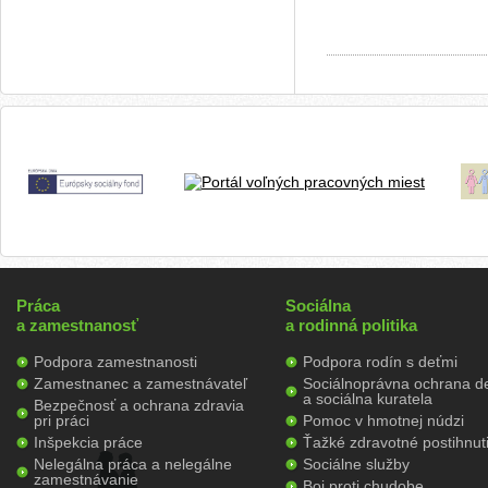
Práca
Sociálna
a zamestnanosť
a rodinná politika
Podpora zamestnanosti
Podpora rodín s deťmi
Zamestnanec a zamestnávateľ
Sociálnoprávna ochrana de
a sociálna kuratela
Bezpečnosť a ochrana zdravia
pri práci
Pomoc v hmotnej núdzi
Inšpekcia práce
Ťažké zdravotné postihnut
Nelegálna práca a nelegálne
Sociálne služby
zamestnávanie
Boj proti chudobe