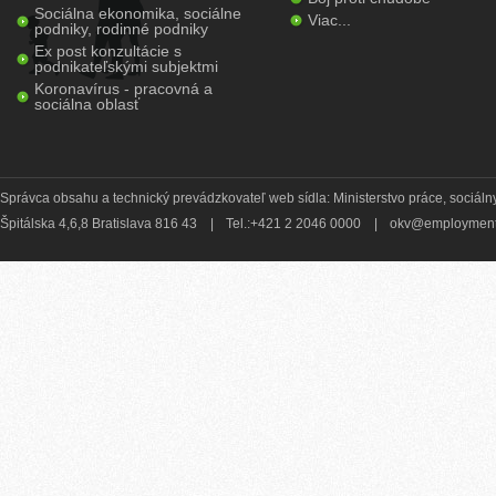
Sociálna ekonomika, sociálne
Viac...
podniky, rodinné podniky
Ex post konzultácie s
podnikateľskými subjektmi
Koronavírus - pracovná a
sociálna oblasť
Správca obsahu a technický prevádzkovateľ web sídla: Ministerstvo práce, sociálny
Špitálska 4,6,8 Bratislava 816 43
|
Tel.:+421 2 2046 0000
|
okv@employment