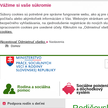
Vážime si vaše súkromie
Súbory cookies sú potrebné pre správne fungovanie webu, ako aj pre 
počítaču alebo akýmkoľvek informáciám o Vás. Webovým stránkam umož
bezpečného vyhľadávania, na zjednodušenie registrácie do nových služ
spracovaním cookies pre uvedené účely. Kliknutím na „Odmietnuť všet
cookies.
Akceptovať
Odmietnuť všetko
Nastavenia
Domov
Ministerstvo práce, sociálnych vecí a rodiny
Slovenskej republiky
Sociálne poisten
Rodina a sociálna
a dôchodkový
pomoc
systém
Podpora rodín s deťmi
Rodičovs