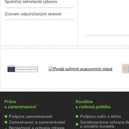
Spoločný sekretariát výborov
Zoznam odporúčaných stránok
Práca
Sociálna
a zamestnanosť
a rodinná politika
Podpora zamestnanosti
Podpora rodín s deťmi
Zamestnanec a zamestnávateľ
Sociálnoprávna ochrana de
a sociálna kuratela
Bezpečnosť a ochrana zdravia