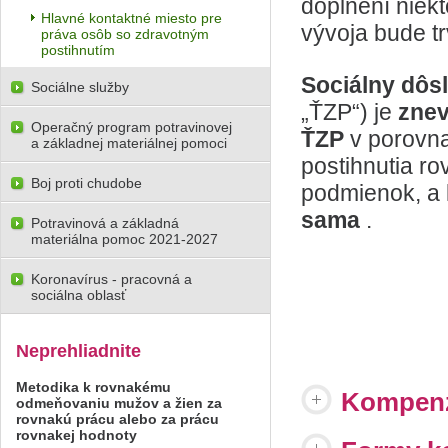
doplnení niek
Hlavné kontaktné miesto pre
vývoja bude t
práva osôb so zdravotným
postihnutím
Sociálny dôs
Sociálne služby
„ŤZP“) je
zne
Operačný program potravinovej
ŤZP
v porovn
a základnej materiálnej pomoci
postihnutia r
Boj proti chudobe
podmienok, a 
sama
.
Potravinová a základná
materiálna pomoc 2021-2027
Koronavírus - pracovná a
sociálna oblasť
Neprehliadnite
Metodika k rovnakému
Kompenz
odmeňovaniu mužov a žien za
rovnakú prácu alebo za prácu
rovnakej hodnoty