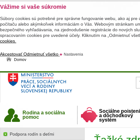
Vážime si vaše súkromie
Súbory cookies sú potrebné pre správne fungovanie webu, ako aj pre 
počítaču alebo akýmkoľvek informáciám o Vás. Webovým stránkam umož
bezpečného vyhľadávania, na zjednodušenie registrácie do nových služ
spracovaním cookies pre uvedené účely. Kliknutím na „Odmietnuť všet
cookies.
Akceptovať
Odmietnuť všetko
Nastavenia
Domov
Ministerstvo práce, sociálnych vecí a rodiny
Slovenskej republiky
Sociálne poisten
Rodina a sociálna
a dôchodkový
pomoc
systém
Podpora rodín s deťmi
Ťažké zdr