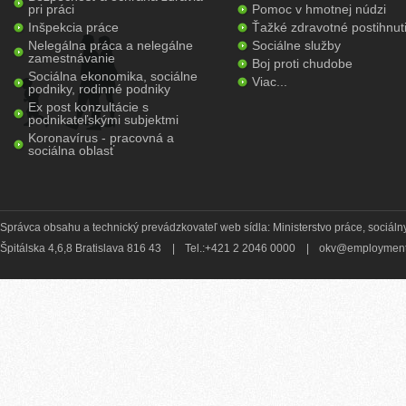
pri práci
Pomoc v hmotnej núdzi
Inšpekcia práce
Ťažké zdravotné postihnut
Nelegálna práca a nelegálne
Sociálne služby
zamestnávanie
Boj proti chudobe
Sociálna ekonomika, sociálne
Viac...
podniky, rodinné podniky
Ex post konzultácie s
podnikateľskými subjektmi
Koronavírus - pracovná a
sociálna oblasť
Správca obsahu a technický prevádzkovateľ web sídla: Ministerstvo práce, sociálny
Špitálska 4,6,8 Bratislava 816 43
|
Tel.:+421 2 2046 0000
|
okv@employment