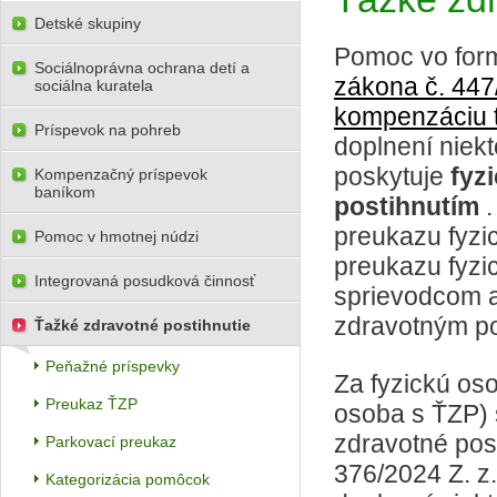
Detské skupiny
Pomoc vo for
Sociálnoprávna ochrana detí a
zákona č. 447
sociálna kuratela
kompenzáciu 
Príspevok na pohreb
doplnení niek
poskytuje
fyz
Kompenzačný príspevok
baníkom
postihnutím
preukazu fyzi
Pomoc v hmotnej núdzi
preukazu fyzi
Integrovaná posudková činnosť
sprievodcom a
zdravotným po
Ťažké zdravotné postihnutie
Peňažné príspevky
Za fyzickú o
Preukaz ŤZP
osoba s ŤZP) 
zdravotné pos
Parkovací preukaz
376/2024 Z. z
Kategorizácia pomôcok