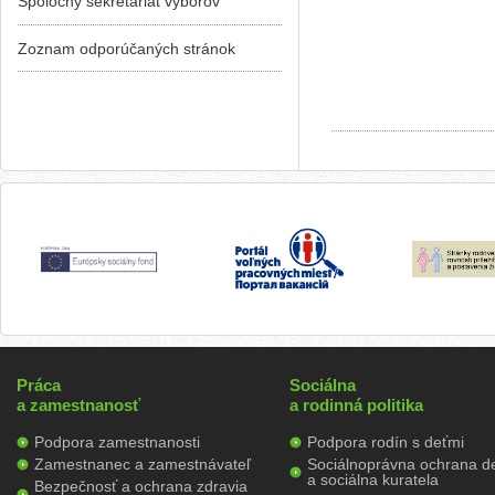
Spoločný sekretariát výborov
Zoznam odporúčaných stránok
Práca
Sociálna
a zamestnanosť
a rodinná politika
Podpora zamestnanosti
Podpora rodín s deťmi
Zamestnanec a zamestnávateľ
Sociálnoprávna ochrana de
a sociálna kuratela
Bezpečnosť a ochrana zdravia