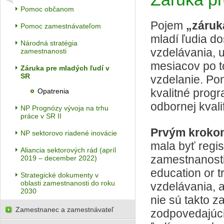
Pomoc občanom
Pojem
„záruk
Pomoc zamestnávateľom
mladí ľudia d
Národná stratégia
vzdelávania, u
zamestnanosti
mesiacov po t
Záruka pre mladých ľudí v
SR
vzdelanie. Po
kvalitné progr
Opatrenia
odbornej kvalif
NP Prognózy vývoja na trhu
práce v SR II
Prvým krok
NP sektorovo riadené inovácie
mala byť regis
Aliancia sektorových rád (apríl
zamestnanosti
2019 – december 2022)
education or 
Strategické dokumenty v
oblasti zamestnanosti do roku
vzdelávania, a
2030
nie sú takto z
Zamestnanec a zamestnávateľ
zodpovedajúci