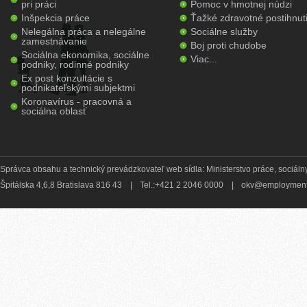
pri práci
Pomoc v hmotnej núdzi
Inšpekcia práce
Ťažké zdravotné postihnut
Nelegálna práca a nelegálne
Sociálne služby
zamestnávanie
Boj proti chudobe
Sociálna ekonomika, sociálne
Viac...
podniky, rodinné podniky
Ex post konzultácie s
podnikateľskými subjektmi
Koronavírus - pracovná a
sociálna oblasť
Správca obsahu a technický prevádzkovateľ web sídla: Ministerstvo práce, sociálny
Špitálska 4,6,8 Bratislava 816 43
|
Tel.:+421 2 2046 0000
|
okv@employment