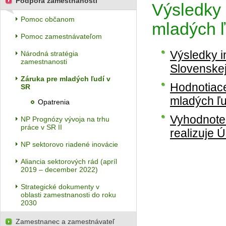
Podpora zamestnanosti
Výsledky 
Pomoc občanom
mladých ľ
Pomoc zamestnávateľom
Výsledky i
Národná stratégia
zamestnanosti
Slovenskej
Záruka pre mladých ľudí v
Hodnotiace
SR
mladých ľu
Opatrenia
Vyhodnoten
NP Prognózy vývoja na trhu
práce v SR II
realizuje 
NP sektorovo riadené inovácie
Aliancia sektorových rád (apríl
2019 – december 2022)
Strategické dokumenty v
oblasti zamestnanosti do roku
2030
Zamestnanec a zamestnávateľ