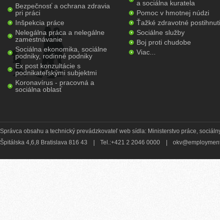
a sociálna kuratela
Bezpečnosť a ochrana zdravia
pri práci
Pomoc v hmotnej núdzi
Inšpekcia práce
Ťažké zdravotné postihnut
Nelegálna práca a nelegálne
Sociálne služby
zamestnávanie
Boj proti chudobe
Sociálna ekonomika, sociálne
Viac...
podniky, rodinné podniky
Ex post konzultácie s
podnikateľskými subjektmi
Koronavírus - pracovná a
sociálna oblasť
Správca obsahu a technický prevádzkovateľ web sídla: Ministerstvo práce, sociálny
Špitálska 4,6,8 Bratislava 816 43
|
Tel.:+421 2 2046 0000
|
okv@employment