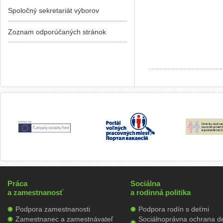
Spoločný sekretariát výborov
Zoznam odporúčaných stránok
Práca
Sociálna
a zamestnanosť
a rodinná politika
Podpora zamestnanosti
Podpora rodín s deťmi
Zamestnanec a zamestnávateľ
Sociálnoprávna ochrana de