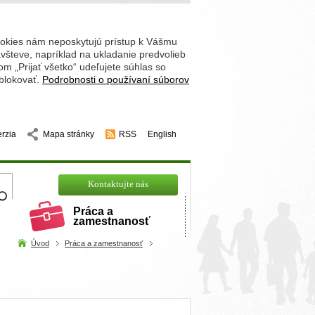
ookies nám neposkytujú prístup k Vášmu
števe, napríklad na ukladanie predvolieb
 „Prijať všetko“ udeľujete súhlas so
 blokovať.
Podrobnosti o používaní súborov
erzia
Mapa stránky
RSS
English
hľadajte
Kontaktujte nás
Práca a
zamestnanosť
Úvod
Práca a zamestnanosť