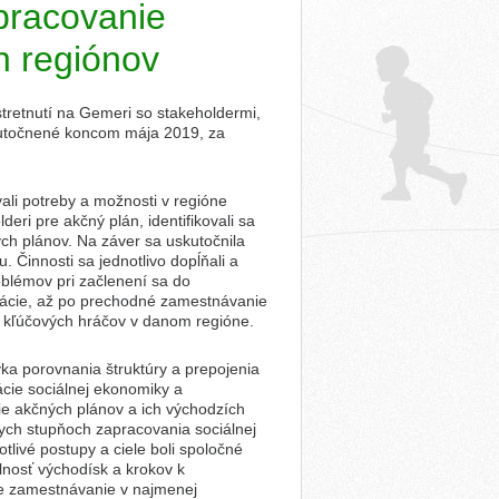
pracovanie
h regiónov
tretnutí na Gemeri so stakeholdermi,
skutočnené koncom mája 2019, za
vali potreby a možnosti v regióne
eri pre akčný plán, identifikovali sa
ých plánov. Na záver sa uskutočnila
. Činnosti sa jednotlivo dopĺňali a
roblémov pri začlenení sa do
ikácie, až po prechodné zamestnávanie
ia kľúčových hráčov v danom regióne.
ka porovnania štruktúry a prepojenia
ácie sociálnej ekonomiky a
ie akčných plánov a ich východzích
nych stupňoch zapracovania sociálnej
tlivé postupy a ciele boli spoločné
lnosť východísk a krokov k
re zamestnávanie v najmenej