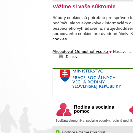
Vážime si vaše súkromie
Súbory cookies sú potrebné pre správne f
počítaču alebo akýmkoľvek informáciám o 
bezpečného vyhľadávania, na zjednodušenie
spracovaním cookies pre uvedené účely. Kl
cookies.
Akceptovať
Odmietnuť všetko
Nastavenia
Domov
Ministerstvo práce, sociálnych v
Slovenskej republiky
Rodina a sociálna
pomoc
Sociálna ekonomika, sociálne podniky, rodinné podnik
Podpora zamestnanosti