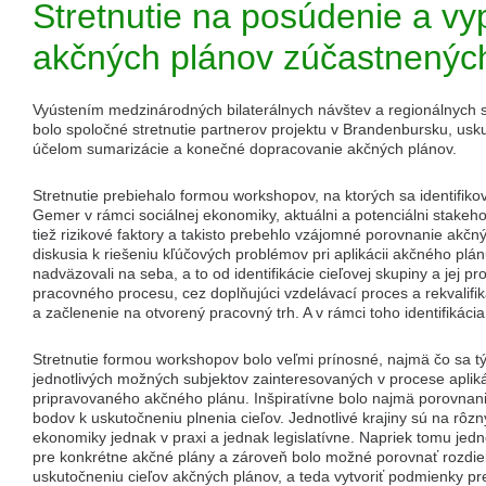
Stretnutie na posúdenie a vy
akčných plánov zúčastnenýc
Vyústením medzinárodných bilaterálnych návštev a regionálnych s
bolo spoločné stretnutie partnerov projektu v Brandenbursku, u
účelom sumarizácie a konečné dopracovanie akčných plánov.
Stretnutie prebiehalo formou workshopov, na ktorých sa identifiko
Gemer v rámci sociálnej ekonomiky, aktuálni a potenciálni stakehold
tiež rizikové faktory a takisto prebehlo vzájomné porovnanie akčn
diskusia k riešeniu kľúčových problémov pri aplikácii akčného plánu
nadväzovali na seba, a to od identifikácie cieľovej skupiny a jej p
pracovného procesu, cez doplňujúci vzdelávací proces a rekvalif
a začlenenie na otvorený pracovný trh. A v rámci toho identifikác
Stretnutie formou workshopov bolo veľmi prínosné, najmä čo sa tý
jednotlivých možných subjektov zainteresovaných v procese aplik
pripravovaného akčného plánu. Inšpiratívne bolo najmä porovnan
bodov k uskutočneniu plnenia cieľov. Jednotlivé krajiny sú na rôz
ekonomiky jednak v praxi a jednak legislatívne. Napriek tomu jedno
pre konkrétne akčné plány a zároveň bolo možné porovnať rozdie
uskutočneniu cieľov akčných plánov, a teda vytvoriť podmienky p