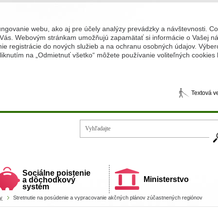
ungovanie webu, ako aj pre účely analýzy prevádzky a návštevnosti. C
Vás. Webovým stránkam umožňujú zapamätať si informácie o Vašej náv
 registrácie do nových služieb a na ochranu osobných údajov. Výberom
iknutím na „Odmietnuť všetko“ môžete používanie voliteľných cookies
Textová v
Vy
ecí a rodiny
Sociálne poistenie
Ministerstvo
a dôchodkový
systém
y
Stretnutie na posúdenie a vypracovanie akčných plánov zúčastnených regiónov