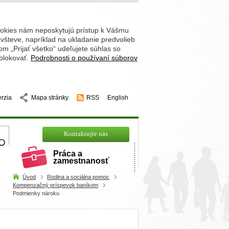
ookies nám neposkytujú prístup k Vášmu
števe, napríklad na ukladanie predvolieb
 „Prijať všetko“ udeľujete súhlas so
 blokovať.
Podrobnosti o používaní súborov
erzia
Mapa stránky
RSS
English
hľadajte
Kontaktujte nás
Práca a
zamestnanosť
Úvod
Rodina a sociálna pomoc
Kompenzačný príspevok baníkom
Podmienky nároku