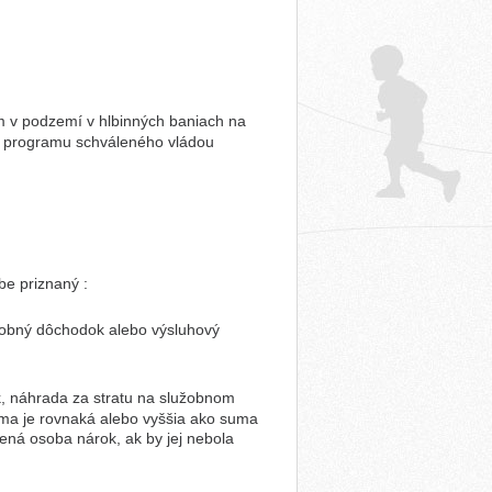
 v podzemí v hlbinných baniach na
o programu schváleného vládou
e priznaný :
robný dôchodok alebo výsluhový
k, náhrada za stratu na služobnom
uma je rovnaká alebo vyššia ako suma
ná osoba nárok, ak by jej nebola