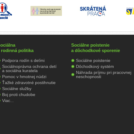
ociálna
Sociálne poistenie
 rodinná politika
a dôchodkové sporenie
Podpora rodín s deťmi
Sociálne poistenie
Sociálnoprávna ochrana detí
Dôchodkový systém
a sociálna kuratela
Náhrada príjmu pri pracovnej
Pomoc v hmotnej núdzi
neschopnosti
Ťažké zdravotné postihnutie
Sociálne služby
Boj proti chudobe
Viac...