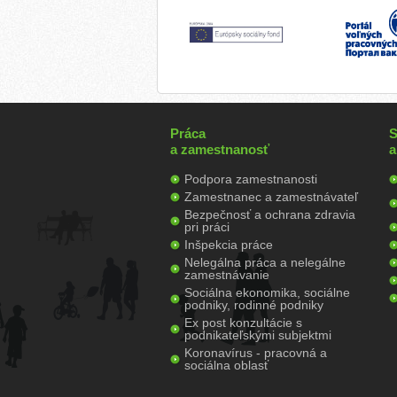
Práca
S
a zamestnanosť
a
Podpora zamestnanosti
Zamestnanec a zamestnávateľ
Bezpečnosť a ochrana zdravia
pri práci
Inšpekcia práce
Nelegálna práca a nelegálne
zamestnávanie
Sociálna ekonomika, sociálne
podniky, rodinné podniky
Ex post konzultácie s
podnikateľskými subjektmi
Koronavírus - pracovná a
sociálna oblasť