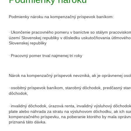
Podmienky nároku na kompenzačný príspevok baníkom:
Ukončenie pracovného pomeru v baníctve so stálym pracoviskom
·
území Slovenskej republiky v dôsledku uskutočňovania útlmovéh
Slovenskej republiky
Pracovný pomer trval najmenej tri roky
·
Nárok na kompenzačný príspevok nevzniká, ak je oprávnenej osob
osobitný príspevok baníkom, starobný dôchodok, predčasný sta
·
dôchodok,
invalidný dôchodok, úrazová renta, invalidný výsluhový dôchodo
·
plate alebo náhrada za stratu na výsluhovom dôchodku, ak ich s
kompenzačného príspevku, na poberanie ktorého by mala oprávne
priznaná táto dávka.