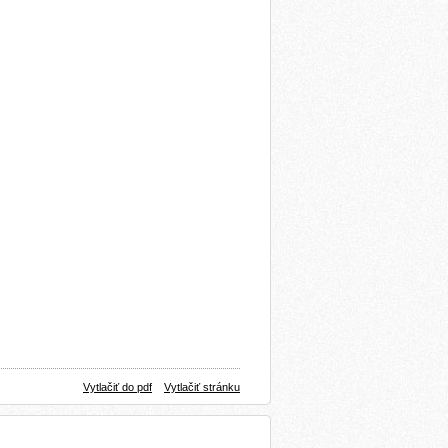
Vytlačiť do pdf
Vytlačiť stránku