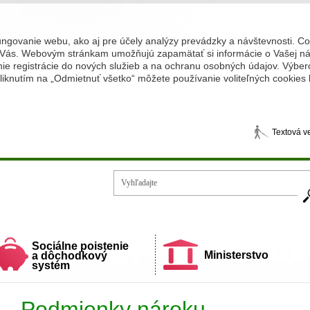
ungovanie webu, ako aj pre účely analýzy prevádzky a návštevnosti. C
Vás. Webovým stránkam umožňujú zapamätať si informácie o Vašej náv
 registrácie do nových služieb a na ochranu osobných údajov. Výberom
iknutím na „Odmietnuť všetko“ môžete používanie voliteľných cookies
Textová v
Vy
ecí a rodiny
Sociálne poistenie
Ministerstvo
a dôchodkový
systém
Podmienky nároku