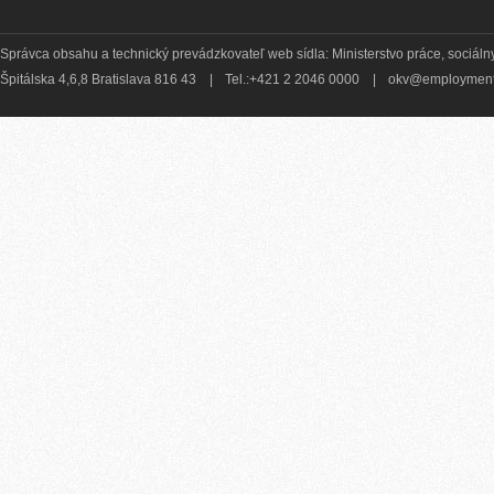
Správca obsahu a technický prevádzkovateľ web sídla: Ministerstvo práce, sociálny
Špitálska 4,6,8 Bratislava 816 43
|
Tel.:+421 2 2046 0000
|
okv@employment