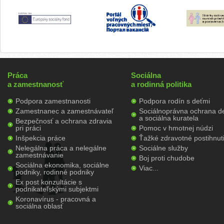
Práca
Sociálna
a zamestnanosť
a rodinná politika
Podpora zamestnanosti
Podpora rodín s deťmi
Zamestnanec a zamestnávateľ
Sociálnoprávna ochrana de
a sociálna kuratela
Bezpečnosť a ochrana zdravia
pri práci
Pomoc v hmotnej núdzi
Inšpekcia práce
Ťažké zdravotné postihnut
Nelegálna práca a nelegálne
Sociálne služby
zamestnávanie
Boj proti chudobe
Sociálna ekonomika, sociálne
Viac...
podniky, rodinné podniky
Ex post konzultácie s
podnikateľskými subjektmi
Koronavírus - pracovná a
sociálna oblasť