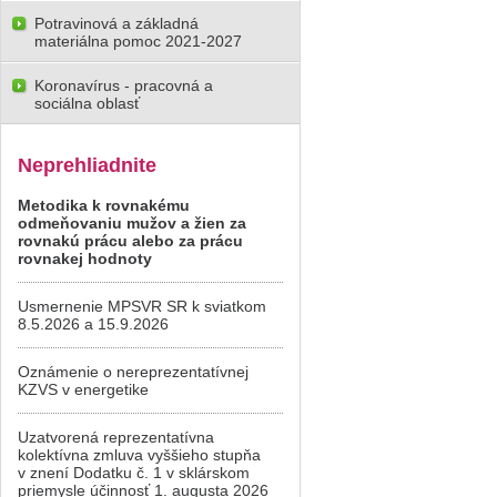
Potravinová a základná
materiálna pomoc 2021-2027
Koronavírus - pracovná a
sociálna oblasť
Neprehliadnite
Metodika k rovnakému
odmeňovaniu mužov a žien za
rovnakú prácu alebo za prácu
rovnakej hodnoty
Usmernenie MPSVR SR k sviatkom
8.5.2026 a 15.9.2026
Oznámenie o nereprezentatívnej
KZVS v energetike
Uzatvorená reprezentatívna
kolektívna zmluva vyššieho stupňa
v znení Dodatku č. 1 v sklárskom
priemysle účinnosť 1. augusta 2026