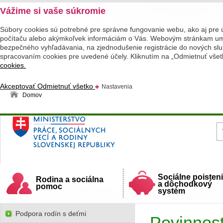
Vážime si vaše súkromie
Súbory cookies sú potrebné pre správne fungovanie webu, ako aj pre 
počítaču alebo akýmkoľvek informáciám o Vás. Webovým stránkam umož
bezpečného vyhľadávania, na zjednodušenie registrácie do nových služ
spracovaním cookies pre uvedené účely. Kliknutím na „Odmietnuť všet
cookies.
Akceptovať
Odmietnuť všetko
Nastavenia
Domov
Ministerstvo práce, sociálnych vecí a rodiny
Slovenskej republiky
Sociálne poisten
Rodina a sociálna
a dôchodkový
pomoc
systém
Podpora rodín s deťmi
Povinnost