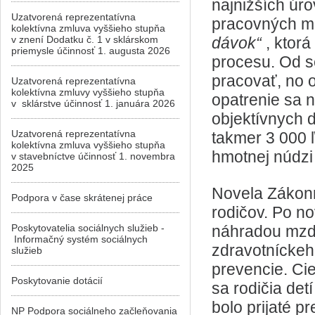
najnižších úr
Uzatvorená reprezentatívna
pracovných mi
kolektívna zmluva vyššieho stupňa
v znení Dodatku č. 1 v sklárskom
dávok“
, ktor
priemysle účinnosť 1. augusta 2026
procesu. Od s
pracovať, no 
Uzatvorená reprezentatívna
kolektívna zmluvy vyššieho stupňa
opatrenie sa 
v sklárstve účinnosť 1. januára 2026
objektívnych d
Uzatvorená reprezentatívna
takmer 3 000 
kolektívna zmluva vyššieho stupňa
hmotnej núdzi
v stavebníctve účinnosť 1. novembra
2025
Novela Zákonn
Podpora v čase skrátenej práce
rodičov. Po n
Poskytovatelia sociálnych služieb -
náhradou mzdy
Informačný systém sociálnych
zdravotníckeho
služieb
prevencie. Cie
Poskytovanie dotácií
sa rodičia det
bolo prijaté p
NP Podpora sociálneho začleňovania