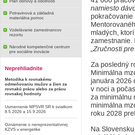
41 000 pracov
Plán obnovy a odolnosti
namiesto dávo
Potravinová a základná
pokračovanie 
materiálna pomoc
Mentorovaného
Vzdelávanie zamestnancov
mladých, ktor
rezortu
zamestnanie. 
Národné kompetenčné centrum
„Zručnosti pre
pre sociálne inovácie
Za posledný r
Neprehliadnite
Minimálna mzd
Metodika k rovnakému
januára 2026 d
odmeňovaniu mužov a žien za
v noci a počas
rovnakú prácu alebo za prácu
rovnakej hodnoty
za minimálnu 
minimálna mzd
Usmernenie MPSVR SR k sviatkom
8.5.2026 a 15.9.2026
roku 2028 prek
Oznámenie o nereprezentatívnej
Na Slovensku 
KZVS v energetike