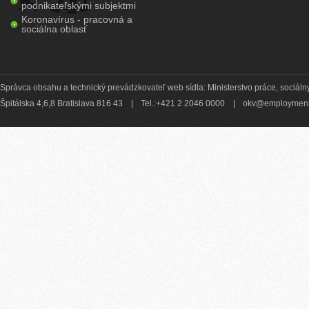
podnikateľskými subjektmi
Koronavírus - pracovná a
sociálna oblasť
Správca obsahu a technický prevádzkovateľ web sídla: Ministerstvo práce, sociálny
Špitálska 4,6,8 Bratislava 816 43
|
Tel.:+421 2 2046 0000
|
okv@employment