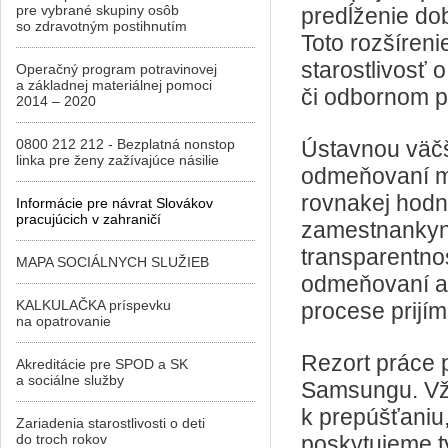
pre vybrané skupiny osôb
predĺženie dob
so zdravotným postihnutím
Toto rozšíren
starostlivosť 
Operačný program potravinovej
a základnej materiálnej pomoci
či odbornom po
2014 – 2020
0800 212 212 - Bezplatná nonstop
Ústavnou väčš
linka pre ženy zažívajúce násilie
odmeňovaní mu
rovnakej hodn
Informácie pre návrat Slovákov
pracujúcich v zahraničí
zamestnankyn
transparentno
MAPA SOCIÁLNYCH SLUŽIEB
odmeňovaní a 
KALKULAČKA príspevku
procese prijí
na opatrovanie
Rezort práce
Akreditácie pre SPOD a SK
a sociálne služby
Samsungu. Vždy
k prepúšťaniu,
Zariadenia starostlivosti o deti
do troch rokov
poskytujeme t