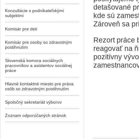
detašované pr
Konzultácie s podnikateľskými
kde sú zames
subjektmi
Zároveň sa pr
Komisár pre deti
Rezort práce b
Komisár pre osoby so zdravotným
reagovať na ň
postihnutím
pozitívny vývo
Slovenská komora sociálnych
zamestnancov
pracovníkov a asistentov sociálnej
práce
Hlavné kontaktné miesto pre práva
osôb so zdravotným postihnutím
Spoločný sekretariát výborov
Zoznam odporúčaných stránok