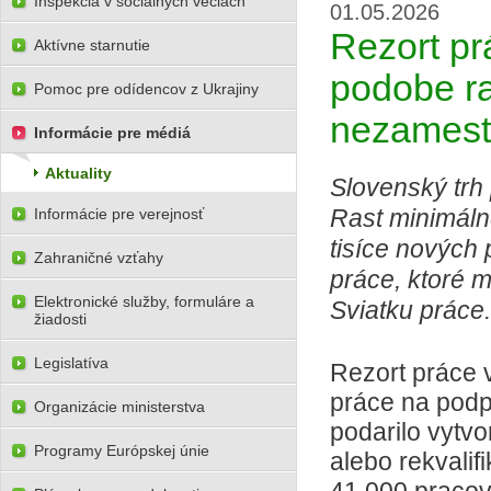
Inšpekcia v sociálnych veciach
01.05.2026
Rezort pr
Aktívne starnutie
podobe ra
Pomoc pre odídencov z Ukrajiny
nezamest
Informácie pre médiá
Aktuality
Slovenský trh
Rast minimáln
Informácie pre verejnosť
tisíce nových
Zahraničné vzťahy
práce, ktoré mi
Elektronické služby, formuláre a
Sviatku práce.
žiadosti
Legislatíva
Rezort práce v
práce na pod
Organizácie ministerstva
podarilo vytvo
Programy Európskej únie
alebo rekvali