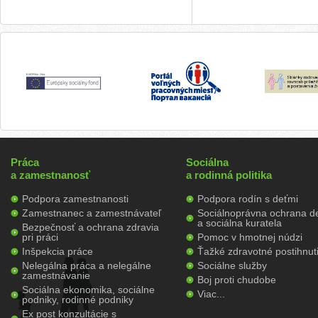
Práca
Sociálna
a zamestnanosť
a rodinná politika
Podpora zamestnanosti
Podpora rodín s deťmi
Zamestnanec a zamestnávateľ
Sociálnoprávna ochrana de
a sociálna kuratela
Bezpečnosť a ochrana zdravia
pri práci
Pomoc v hmotnej núdzi
Inšpekcia práce
Ťažké zdravotné postihnut
Nelegálna práca a nelegálne
Sociálne služby
zamestnávanie
Boj proti chudobe
Sociálna ekonomika, sociálne
Viac...
podniky, rodinné podniky
Ex post konzultácie s