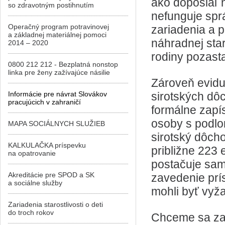
ako doposiaľ n
so zdravotným postihnutím
nefunguje sprá
Operačný program potravinovej
zariadenia a p
a základnej materiálnej pomoci
náhradnej star
2014 – 2020
rodiny pozast
0800 212 212 - Bezplatná nonstop
linka pre ženy zažívajúce násilie
Zároveň evidu
Informácie pre návrat Slovákov
sirotských dôc
pracujúcich v zahraničí
formálne zapís
osoby s podlo
MAPA SOCIÁLNYCH SLUŽIEB
sirotský dôch
KALKULAČKA príspevku
približne 223
na opatrovanie
postačuje samo
Akreditácie pre SPOD a SK
zavedenie prí
a sociálne služby
mohli byť vyža
Zariadenia starostlivosti o deti
do troch rokov
Chceme sa zam