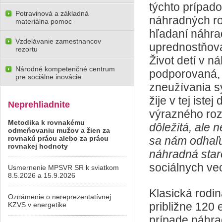
týchto prípad
Potravinová a základná
náhradných rod
materiálna pomoc
hľadaní náhra
Vzdelávanie zamestnancov
uprednostňova
rezortu
Život detí v ná
Národné kompetenčné centrum
podporovaná, a
pre sociálne inovácie
zneužívania s
žije v tej iste
Neprehliadnite
výrazného roz
Metodika k rovnakému
dôležitá, ale
odmeňovaniu mužov a žien za
rovnakú prácu alebo za prácu
sa nám odhaľuj
rovnakej hodnoty
náhradná staros
sociálnych vec
Usmernenie MPSVR SR k sviatkom
8.5.2026 a 15.9.2026
Klasická rodin
Oznámenie o nereprezentatívnej
približne 120
KZVS v energetike
prípade náhra