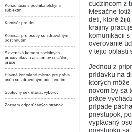
cudzincom z tr
Konzultácie s podnikateľskými
subjektmi
Mesačne totiž 
deti, ktoré žij
Komisár pre deti
krajiny pracuj
komunikácii s 
Komisár pre osoby so zdravotným
postihnutím
overovanie údaj
v tejto oblasti
Slovenská komora sociálnych
pracovníkov a asistentov sociálnej
práce
Jednou z prip
prídavku na di
Hlavné kontaktné miesto pre práva
osôb so zdravotným postihnutím
ktorých môže 
novom by sa t
Spoločný sekretariát výborov
práce vychádza
Zoznam odporúčaných stránok
prípade pácha
priestupok, p
vyplácaný oso
priestupku sa