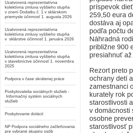
Uzatvorená reprezentatívna
príspevok dieť
kolektívna zmluva vyššieho stupňa
v znení Dodatku č. 1 v sklárskom
259,50 eura d
priemysle účinnosť 1. augusta 2026
dostáva aj op
Uzatvorená reprezentatívna
podľa počtu d
kolektívna zmluvy vyššieho stupňa
Náhradná rod
v sklárstve účinnosť 1. januára 2026
približne 900
Uzatvorená reprezentatívna
presiahnuť až
kolektívna zmluva vyššieho stupňa
v stavebníctve účinnosť 1. novembra
2025
Rezort preto p
ochrany detí a
Podpora v čase skrátenej práce
zamestnanci o
Poskytovatelia sociálnych služieb -
kurately rok p
Informačný systém sociálnych
služieb
starostlivosti
v domácnosti 
Poskytovanie dotácií
osobne prever
starostlivosť 
NP Podpora sociálneho začleňovania
pre vybrané skupiny osôb