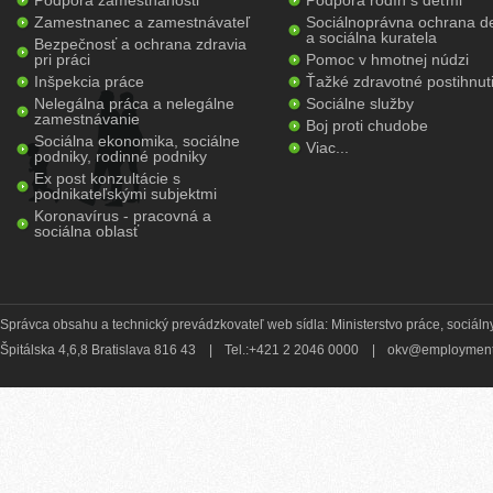
Podpora zamestnanosti
Podpora rodín s deťmi
Zamestnanec a zamestnávateľ
Sociálnoprávna ochrana de
a sociálna kuratela
Bezpečnosť a ochrana zdravia
pri práci
Pomoc v hmotnej núdzi
Inšpekcia práce
Ťažké zdravotné postihnut
Nelegálna práca a nelegálne
Sociálne služby
zamestnávanie
Boj proti chudobe
Sociálna ekonomika, sociálne
Viac...
podniky, rodinné podniky
Ex post konzultácie s
podnikateľskými subjektmi
Koronavírus - pracovná a
sociálna oblasť
Správca obsahu a technický prevádzkovateľ web sídla: Ministerstvo práce, sociálny
Špitálska 4,6,8 Bratislava 816 43
|
Tel.:+421 2 2046 0000
|
okv@employment