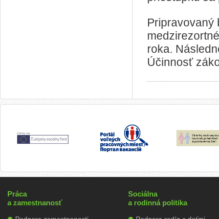
Pripravovaný 
medzirezortné
roka. Následn
Účinnosť záko
Práca
Sociálna
a zamestnanosť
a rodinná politika