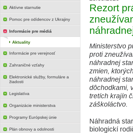
Rezort pr
Aktívne starnutie
zneužívan
Pomoc pre odídencov z Ukrajiny
náhradnej 
Informácie pre médiá
Aktuality
Ministerstvo p
proti zneužíva
Informácie pre verejnosť
náhradnej star
Zahraničné vzťahy
zmien, ktorýc
Elektronické služby, formuláre a
náhradnej star
žiadosti
dôchodkami, v
Legislatíva
tretích krajín
záškoláctvo.
Organizácie ministerstva
Programy Európskej únie
Náhradná star
biologickí ro
Plán obnovy a odolnosti