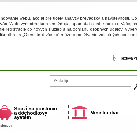
ungovanie webu, ako aj pre účely analýzy prevádzky a návštevnosti. C
Vás. Webovým stránkam umožňujú zapamätať si informácie o Vašej náv
 registrácie do nových služieb a na ochranu osobných údajov. Výberom
iknutím na „Odmietnuť všetko“ môžete používanie voliteľných cookies
Textová v
Vy
ecí a rodiny
Sociálne poistenie
Ministerstvo
a dôchodkový
systém
oistencov