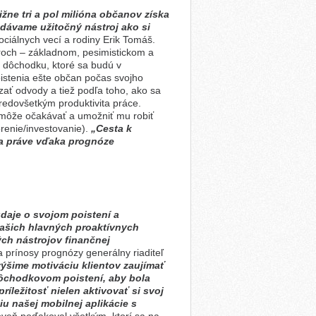
ližne tri a pol milióna občanov získa
dávame užitočný nástroj ako si
sociálnych vecí a rodiny Erik Tomáš.
roch – základnom, pesimistickom a
 dôchodku, ktoré sa budú v
istenia ešte občan počas svojho
ať odvody a tiež podľa toho, ako sa
edovšetkým produktivita práce.
 môže očakávať a umožniť mu robiť
renie/investovanie).
„Cesta k
a práve vďaka prognóze
daje o svojom poistení a
našich hlavných proaktívnych
ých nástrojov finančnej
 prínosy prognózy generálny riaditeľ
výšime motiváciu klientov zaujímať
dôchodkovom poistení, aby bola
íležitosť nielen aktivovať si svoj
ziu našej mobilnej
aplikácie s