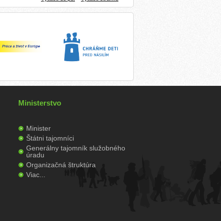
Ministerstvo
Minister
Štátni tajomníci
Generálny tajomník služobného
úradu
Organizačná štruktúra
Viac...