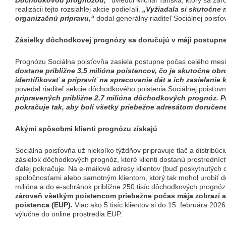
Dôchodkovou prognózou,“
uviedol Michal Tariška, ktorý sa zá
realizácii tejto rozsiahlej akcie podieľali.
„Vyžiadala si skutočne 
organizačnú prípravu,“
dodal generálny riaditeľ Sociálnej poisťo
Zásielky dôchodkovej prognózy sa doručujú v máji postupn
Prognózu Sociálna poisťovňa zasiela postupne počas celého mes
dostane približne 3,5 milióna poistencov, čo je skutočne ob
identifikovať a pripraviť na spracovanie dát a ich zasielanie
povedal riaditeľ sekcie dôchodkového poistenia Sociálnej poisťov
pripravených približne 2,7 milióna dôchodkových prognóz. P
pokračuje tak, aby boli všetky priebežne adresátom doručené
Akými spôsobmi klienti prognózu získajú
Sociálna poisťovňa už niekoľko týždňov pripravuje tlač a distribú
zásielok dôchodkových prognóz, ktoré klienti dostanú prostredníc
ďalej pokračuje. Na e-mailové adresy klientov (buď poskytnutýc
spoločnosťami alebo samotným klientom, ktorý tak mohol urobiť do
milióna a do e-schránok približne 250 tisíc dôchodkových prognó
zároveň všetkým poistencom priebežne počas mája zobrazí aj
poistenca (EUP).
Viac ako 5 tisíc klientov si do 15. februára 20
výlučne do online prostredia EUP.