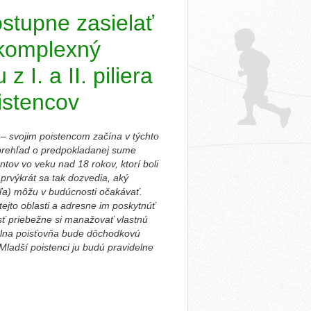
stupne zasielať
 komplexný
I. a II. piliera
oistencov
 – svojim poistencom začína v týchto
prehľad o predpokladanej sume
tov vo veku nad 18 rokov, ktorí boli
rvýkrát sa tak dozvedia, aký
teľa) môžu v budúcnosti očakávať.
jto oblasti a adresne im poskytnúť
sť priebežne si manažovať vlastnú
iálna poisťovňa bude dôchodkovú
ladší poistenci ju budú pravidelne