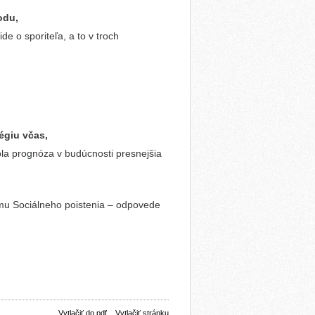
odu,
 ide o sporiteľa, a to v troch
égiu včas,
ola prognóza v budúcnosti presnejšia
ému Sociálneho poistenia – odpovede
Vytlačiť do pdf
Vytlačiť stránku