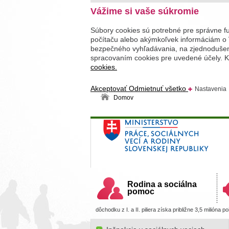
Vážime si vaše súkromie
Súbory cookies sú potrebné pre správne f
počítaču alebo akýmkoľvek informáciám o 
bezpečného vyhľadávania, na zjednodušenie
spracovaním cookies pre uvedené účely. Kl
cookies.
Akceptovať
Odmietnuť všetko
Nastavenia
Domov
Ministerstvo práce, sociálnych v
Slovenskej republiky
Rodina a sociálna
pomoc
dôchodku z I. a II. piliera získa približne 3,5 milióna p