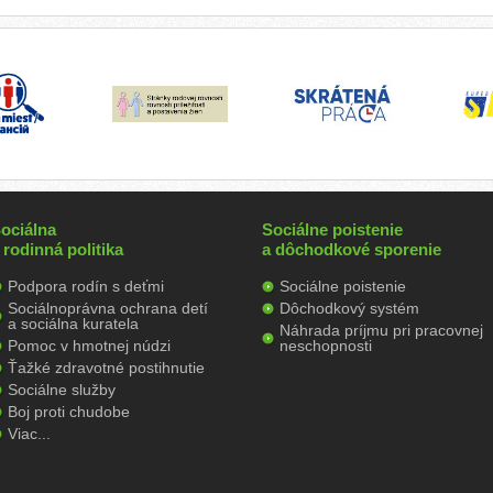
ociálna
Sociálne poistenie
 rodinná politika
a dôchodkové sporenie
Podpora rodín s deťmi
Sociálne poistenie
Sociálnoprávna ochrana detí
Dôchodkový systém
a sociálna kuratela
Náhrada príjmu pri pracovnej
Pomoc v hmotnej núdzi
neschopnosti
Ťažké zdravotné postihnutie
Sociálne služby
Boj proti chudobe
Viac...