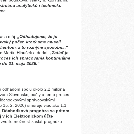
roveň poďakoval všetkým, ktorí sa na
náročnú analytickú i technicko-
vne.
e
iaca máj.
„Odhadujeme, že ju
rovský počet, ktorý sme museli
 klientom, a to rôznymi spôsobmi,“
ne Martin Hloušek a dodal:
„Zatiaľ je
roces ich spracovania kontinuálne
 do 31. mája 2026.“
ciu odhadom spolu okolo 2,2 milióna
tvom Slovenskej pošty a tento proces
h dôchodkovými správcovskými
 15. 2. 2026) smeruje viac ako 1,1
z.
Dôchodková prognóza sa pritom
 v ich Elektronickom účte
26 zvolilo možnosť zaslať prognózu