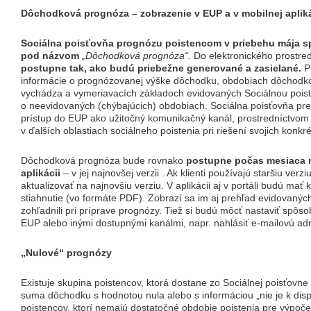
Dôchodková prognóza – zobrazenie v EUP a v mobilnej apliká
Sociálna poisťovňa prognózu poistencom
v priebehu mája s
pod názvom
„Dôchodková prognóza“.
Do elektronického prostre
postupne tak, ako budú priebežne generované a zasielané.
P
informácie o prognózovanej výške dôchodku, obdobiach dôchodko
vychádza a vymeriavacích základoch evidovaných Sociálnou poisťo
o neevidovaných (chýbajúcich) obdobiach. Sociálna poisťovňa pre
prístup do EUP ako užitočný komunikačný kanál, prostredníctvom k
v ďalších oblastiach sociálneho poistenia pri riešení svojich konkré
Dôchodková prognóza bude rovnako
postupne počas mesiaca
aplikácii
– v jej najnovšej verzii . Ak klienti používajú staršiu verzi
aktualizovať na najnovšiu verziu. V aplikácii aj v portáli budú mať 
stiahnutie (vo formáte PDF). Zobrazí sa im aj prehľad evidovanýc
zohľadnili pri príprave prognózy. Tiež si budú môcť nastaviť spô
EUP alebo inými dostupnými kanálmi, napr. nahlásiť e-mailovú ad
„Nulové“ prognózy
Existuje skupina poistencov, ktorá dostane zo Sociálnej poisťovne
suma dôchodku s hodnotou nula alebo s informáciou „nie je k dispo
poistencov, ktorí nemajú dostatočné obdobie poistenia pre výpoč