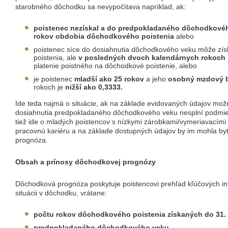
starobného dôchodku sa nevypočítava napríklad, ak:
poistenec nezískal a do predpokladaného dôchodkovéh
rokov obdobia dôchodkového poistenia
alebo
poistenec síce do dosiahnutia dôchodkového veku môže zí
poistenia, ale
v posledných dvoch kalendárnych rokoch 
platenie poistného na dôchodkové poistenie, alebo
je poistenec
mladší ako 25 rokov
a jeho
osobný mzdový
rokoch je
nižší ako 0,3333.
Ide teda najmä o situácie, ak na základe evidovaných údajov mož
dosiahnutia predpokladaného dôchodkového veku nesplní podmie
tiež ide o mladých poistencov s nízkymi zárobkami/vymeriavacími z
pracovnú kariéru a na základe dostupných údajov by im mohla by
prognóza.
Obsah a prínosy dôchodkovej prognózy
Dôchodková prognóza poskytuje poistencovi prehľad kľúčových inf
situácii v dôchodku, vrátane:
počtu rokov dôchodkového poistenia získaných do 31.
predpokladaného dôchodkového veku,