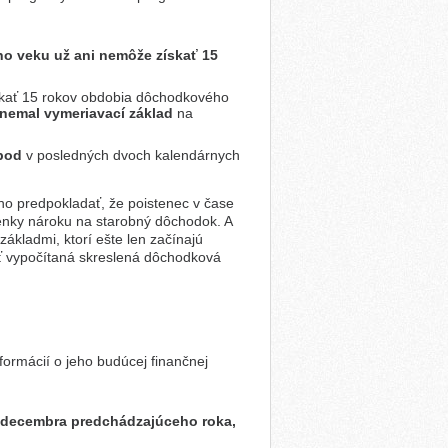
o veku už ani nemôže získať 15
skať 15 rokov obdobia dôchodkového
nemal vymeriavací základ
na
 bod
v posledných dvoch kalendárnych
no predpokladať, že poistenec v čase
nky nároku na starobný dôchodok. A
ákladmi, ktorí ešte len začínajú
ť vypočítaná skreslená dôchodková
ormácií o jeho budúcej finančnej
 decembra predchádzajúceho roka,