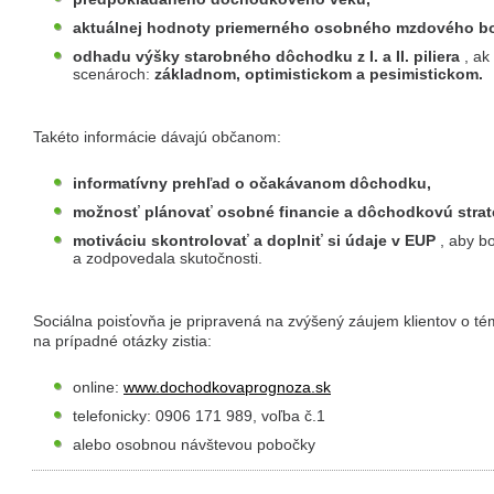
aktuálnej hodnoty priemerného osobného mzdového b
odhadu výšky starobného dôchodku z I. a II. piliera
, ak
scenároch:
základnom, optimistickom a pesimistickom.
Takéto informácie dávajú občanom:
informatívny prehľad o očakávanom dôchodku,
možnosť plánovať osobné financie a dôchodkovú strat
motiváciu skontrolovať a doplniť si údaje v EUP
, aby b
a zodpovedala skutočnosti.
Sociálna poisťovňa je pripravená na zvýšený záujem klientov o t
na prípadné otázky zistia:
online:
www.dochodkovaprognoza.sk
telefonicky: 0906 171 989, voľba č.1
alebo osobnou návštevou pobočky