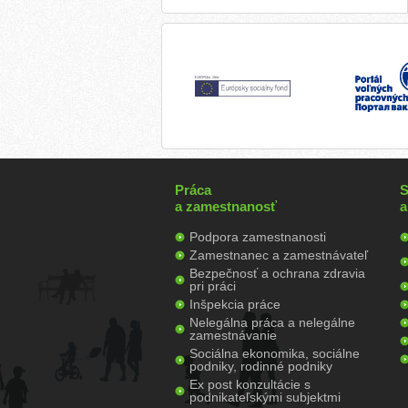
Práca
S
a zamestnanosť
a
Podpora zamestnanosti
Zamestnanec a zamestnávateľ
Bezpečnosť a ochrana zdravia
pri práci
Inšpekcia práce
Nelegálna práca a nelegálne
zamestnávanie
Sociálna ekonomika, sociálne
podniky, rodinné podniky
Ex post konzultácie s
podnikateľskými subjektmi