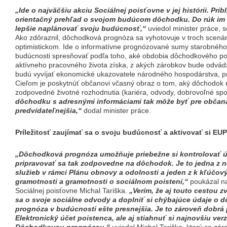
„Ide o najväčšiu akciu Sociálnej poisťovne v jej histórii. Prib
orientačný prehľad o svojom budúcom dôchodku. Do rúk im 
lepšie naplánovať svoju budúcnosť,“
uviedol minister práce, 
Ako zdôraznil, dôchodková prognóza sa vyhotovuje v troch scená
optimistickom. Ide o informatívne prognózované sumy starobného
budúcnosti spresňovať podľa toho, aké obdobia dôchodkového po
aktívneho pracovného života získa, z akých zárobkov bude odvádz
budú vyvíjať ekonomické ukazovatele národného hospodárstva, pr
Cieľom je poskytnúť občanovi včasný obraz o tom, aký dôchodok
zodpovedné životné rozhodnutia (kariéra, odvody, dobrovoľné spo
dôchodku s adresnými informáciami tak môže byť pre občan
predvídateľnejšia,“
dodal minister práce.
Príležitosť zaujímať sa o svoju budúcnosť a aktivovať si EUP
„Dôchodková prognóza umožňuje priebežne si kontrolovať ú
pripravovať sa tak zodpovedne na dôchodok. Je to jedna z 
služieb v rámci Plánu obnovy a odolnosti a jeden z k kľúčov
gramotnosti a gramotnosti o sociálnom poistení,“
poukázal na
Sociálnej poisťovne Michal Tariška.
„Verím, že aj touto cestou z
sa o svoje sociálne odvody a doplniť si chýbajúce údaje o 
prognóza v budúcnosti ešte presnejšia. Je to zároveň dobrá pr
Elektronický účet poistenca, ale aj stiahnuť si najnovšiu ver