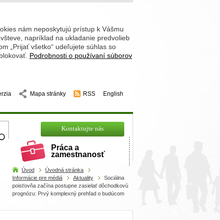
ookies nám neposkytujú prístup k Vášmu
števe, napríklad na ukladanie predvolieb
 „Prijať všetko“ udeľujete súhlas so
 blokovať.
Podrobnosti o používaní súborov
erzia
Mapa stránky
RSS
English
hľadajte
Kontaktujte nás
Práca a
zamestnanosť
Úvod
Úvodná stránka
Informácie pre médiá
Aktuality
Sociálna
poisťovňa začína postupne zasielať dôchodkovú
prognózu: Prvý komplexný prehľad o budúcom