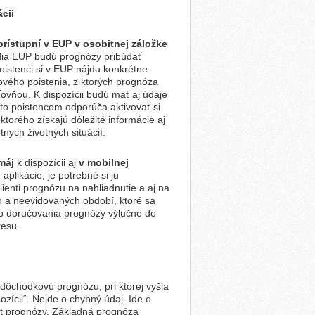
cii
prístupní
v EUP v osobitnej záložke
dia EUP budú prognózy pribúdať
oistenci si v EUP nájdu konkrétne
vého poistenia, z ktorých prognóza
vňou. K dispozícii budú mať aj údaje
to poistencom odporúča aktivovať si
torého získajú dôležité informácie aj
tnych životných situácií.
 máj
k dispozícii aj
v mobilnej
u aplikácie, je potrebné si ju
klienti prognózu na nahliadnutie a aj na
h a neevidovaných období, ktoré sa
sob doručovania prognózy výlučne do
resu.
 dôchodkovú prognózu, pri ktorej vyšla
zícii“. Nejde o chybný údaj. Ide o
et prognózy. Základná prognóza