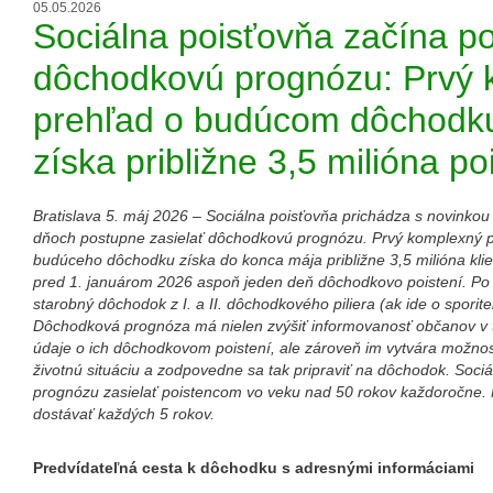
05.05.2026
Sociálna poisťovňa začína po
dôchodkovú prognózu: Prvý
prehľad o budúcom dôchodku z 
získa približne 3,5 milióna p
Bratislava 5. máj 2026 – Sociálna poisťovňa prichádza s novinkou
dňoch postupne zasielať dôchodkovú prognózu. Prvý komplexný 
budúceho dôchodku získa do konca mája približne 3,5 milióna klien
pred 1. januárom 2026 aspoň jeden deň dôchodkovo poistení. Po p
starobný dôchodok z I. a II. dôchodkového piliera (ak ide o spori
Dôchodková prognóza má nielen zvýšiť informovanosť občanov v te
údaje o ich dôchodkovom poistení, ale zároveň im vytvára možno
životnú situáciu a zodpovedne sa tak pripraviť na dôchodok. Soc
prognózu zasielať poistencom vo veku nad 50 rokov každoročne. M
dostávať každých 5 rokov.
Predvídateľná cesta k dôchodku s adresnými informáciami