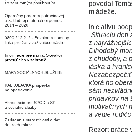
povedal Tomáš
so zdravotným postihnutím
mládeže.
Operačný program potravinovej
a základnej materiálnej pomoci
2014 – 2020
Iniciatívu pod
„Situáciu det
0800 212 212 - Bezplatná nonstop
z najvážnejšíc
linka pre ženy zažívajúce násilie
Dlhodobý monit
Informácie pre návrat Slovákov
z chudoby, a 
pracujúcich v zahraničí
láska a hrani
MAPA SOCIÁLNYCH SLUŽIEB
Nezabezpečiť 
ktorá ho ober
KALKULAČKA príspevku
sám nezvládne
na opatrovanie
prídavkov na 
Akreditácie pre SPOD a SK
motivačných ná
a sociálne služby
a vedie rodičo
Zariadenia starostlivosti o deti
do troch rokov
Rezort práce v