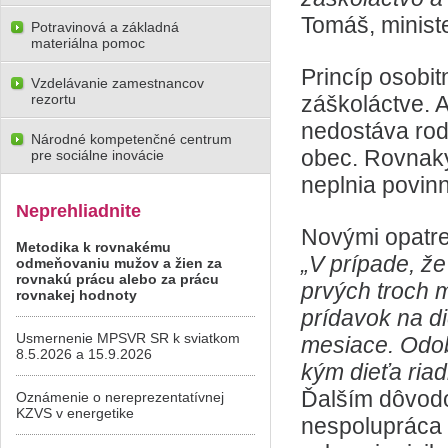
Tomáš, ministe
Potravinová a základná
materiálna pomoc
Princíp osobit
Vzdelávanie zamestnancov
rezortu
záškoláctve. A
nedostáva rodi
Národné kompetenčné centrum
obec. Rovnaký 
pre sociálne inovácie
neplnia povin
Neprehliadnite
Novými opatr
Metodika k rovnakému
„V prípade, ž
odmeňovaniu mužov a žien za
rovnakú prácu alebo za prácu
prvých troch m
rovnakej hodnoty
prídavok na di
Usmernenie MPSVR SR k sviatkom
mesiace. Odob
8.5.2026 a 15.9.2026
kým dieťa ria
Ďalším dôvodo
Oznámenie o nereprezentatívnej
KZVS v energetike
nespolupráca 