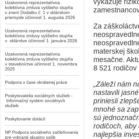
vykazuje rizi
Uzatvorená reprezentatívna
kolektívna zmluva vyššieho stupňa
zamestnancov
v znení Dodatku č. 1 v sklárskom
priemysle účinnosť 1. augusta 2026
Za záškoláctv
Uzatvorená reprezentatívna
neospravedln
kolektívna zmluvy vyššieho stupňa
v sklárstve účinnosť 1. januára 2026
neospravedlne
materskej ško
Uzatvorená reprezentatívna
mesačne. Aktu
kolektívna zmluva vyššieho stupňa
v stavebníctve účinnosť 1. novembra
8 521 rodičov 
2025
Podpora v čase skrátenej práce
„Záleží nám n
nastavili jasn
Poskytovatelia sociálnych služieb -
priniesli zlep
Informačný systém sociálnych
služieb
mnohé sa zapo
sú jednoznačné
Poskytovanie dotácií
rodičoch, aby 
NP Podpora sociálneho začleňovania
najlepšia inve
pre vybrané skupiny osôb