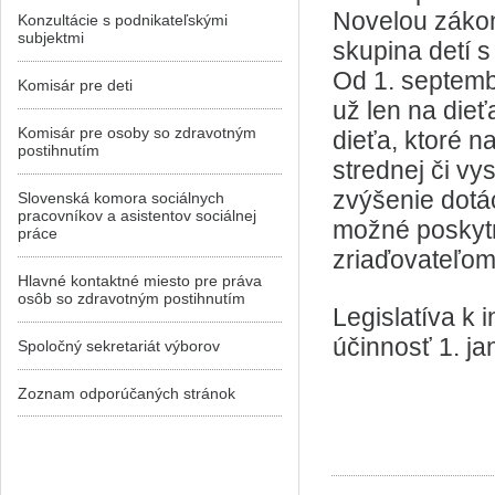
Novelou zákon
Konzultácie s podnikateľskými
subjektmi
skupina detí 
Od 1. septemb
Komisár pre deti
už len na dieť
Komisár pre osoby so zdravotným
dieťa, ktoré n
postihnutím
strednej či vy
zvýšenie dotá
Slovenská komora sociálnych
pracovníkov a asistentov sociálnej
možné poskytn
práce
zriaďovateľom
Hlavné kontaktné miesto pre práva
osôb so zdravotným postihnutím
Legislatíva k i
účinnosť 1. j
Spoločný sekretariát výborov
Zoznam odporúčaných stránok