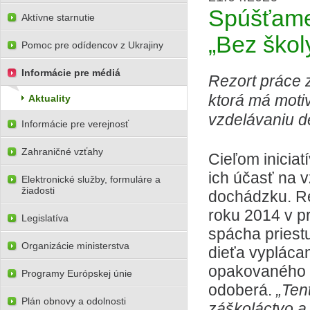
Spúšťame 
Aktívne starnutie
„Bez škol
Pomoc pre odídencov z Ukrajiny
Informácie pre médiá
Rezort práce 
ktorá má moti
Aktuality
vzdelávaniu de
Informácie pre verejnosť
Zahraničné vzťahy
Cieľom iniciatí
ich účasť na v
Elektronické služby, formuláre a
žiadosti
dochádzku. Rez
roku 2014 v pr
Legislatíva
spácha priest
Organizácie ministerstva
dieťa vypláca
opakovaného p
Programy Európskej únie
odoberá.
„Ten
Plán obnovy a odolnosti
záškoláctvo a