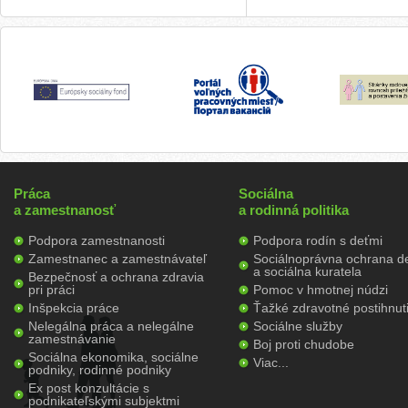
Práca
Sociálna
a zamestnanosť
a rodinná politika
Podpora zamestnanosti
Podpora rodín s deťmi
Zamestnanec a zamestnávateľ
Sociálnoprávna ochrana de
a sociálna kuratela
Bezpečnosť a ochrana zdravia
pri práci
Pomoc v hmotnej núdzi
Inšpekcia práce
Ťažké zdravotné postihnut
Nelegálna práca a nelegálne
Sociálne služby
zamestnávanie
Boj proti chudobe
Sociálna ekonomika, sociálne
Viac...
podniky, rodinné podniky
Ex post konzultácie s
podnikateľskými subjektmi