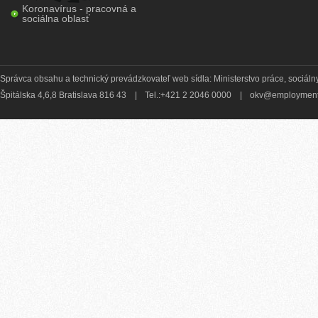
Koronavírus - pracovná a
sociálna oblasť
Správca obsahu a technický prevádzkovateľ web sídla: Ministerstvo práce, sociálny
Špitálska 4,6,8 Bratislava 816 43
|
Tel.:+421 2 2046 0000
|
okv@employment