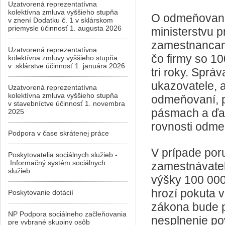
Uzatvorená reprezentatívna
kolektívna zmluva vyššieho stupňa
O odmeňovaní
v znení Dodatku č. 1 v sklárskom
priemysle účinnosť 1. augusta 2026
ministerstvu p
zamestnancami
Uzatvorená reprezentatívna
čo firmy so 1
kolektívna zmluvy vyššieho stupňa
v sklárstve účinnosť 1. januára 2026
tri roky. Spr
ukazovatele, 
Uzatvorená reprezentatívna
kolektívna zmluva vyššieho stupňa
odmeňovaní, p
v stavebníctve účinnosť 1. novembra
pásmach a ďal
2025
rovnosti odme
Podpora v čase skrátenej práce
V prípade por
Poskytovatelia sociálnych služieb -
Informačný systém sociálnych
zamestnávateľ
služieb
výšky 100 000
hrozí pokuta v
Poskytovanie dotácií
zákona bude p
NP Podpora sociálneho začleňovania
nesplnenie po
pre vybrané skupiny osôb