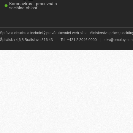
Koronavírus - pracovná a
sociálna oblasť
Správca obsahu a technický prevádzkovateľ web sídla: Ministerstvo práce, sociálny
Špitálska 4,6,8 Bratislava 816 43
|
Tel.:+421 2 2046 0000
|
okv@employment