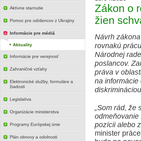
Zákon o 
Aktívne starnutie
žien schv
Pomoc pre odídencov z Ukrajiny
Informácie pre médiá
Návrh zákona
rovnakú prácu
Aktuality
Národnej rade
Informácie pre verejnosť
poslancov. Z
Zahraničné vzťahy
práva v oblas
na informácie
Elektronické služby, formuláre a
žiadosti
diskriminácio
Legislatíva
„Som rád, že 
Organizácie ministerstva
odmeňovanie m
pozícii alebo 
Programy Európskej únie
minister prác
Plán obnovy a odolnosti