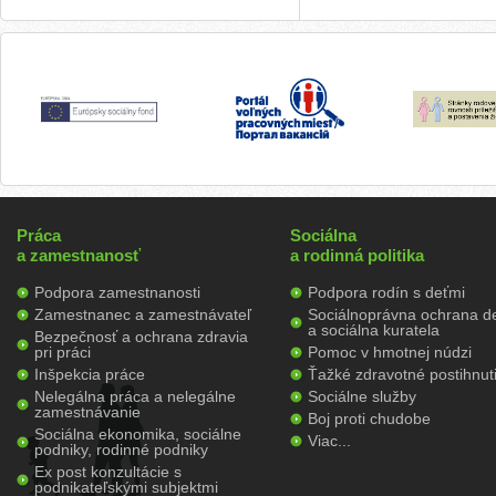
Práca
Sociálna
a zamestnanosť
a rodinná politika
Podpora zamestnanosti
Podpora rodín s deťmi
Zamestnanec a zamestnávateľ
Sociálnoprávna ochrana de
a sociálna kuratela
Bezpečnosť a ochrana zdravia
pri práci
Pomoc v hmotnej núdzi
Inšpekcia práce
Ťažké zdravotné postihnut
Nelegálna práca a nelegálne
Sociálne služby
zamestnávanie
Boj proti chudobe
Sociálna ekonomika, sociálne
Viac...
podniky, rodinné podniky
Ex post konzultácie s
podnikateľskými subjektmi