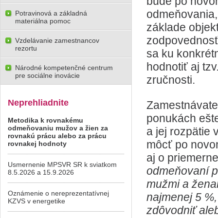
bude po novom
odmeňovania, 
Potravinová a základná
materiálna pomoc
základe objektí
zodpovednosť
Vzdelávanie zamestnancov
rezortu
sa ku konkrét
hodnotiť aj tz
Národné kompetenčné centrum
pre sociálne inovácie
zručnosti.
Neprehliadnite
Zamestnávatel
ponukách ešte
Metodika k rovnakému
odmeňovaniu mužov a žien za
a jej rozpätie
rovnakú prácu alebo za prácu
môcť po novom
rovnakej hodnoty
aj o priemerne
Usmernenie MPSVR SR k sviatkom
odmeňovaní p
8.5.2026 a 15.9.2026
mužmi a ženam
Oznámenie o nereprezentatívnej
najmenej 5 %, 
KZVS v energetike
zdôvodniť aleb