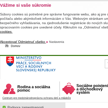
Vážime si vaše súkromie
Súbory cookies sú potrebné pre správne fungovanie webu, ako aj pre 
počítaču alebo akýmkoľvek informáciám o Vás. Webovým stránkam umož
bezpečného vyhľadávania, na zjednodušenie registrácie do nových služ
spracovaním cookies pre uvedené účely. Kliknutím na „Odmietnuť všet
cookies.
Akceptovať
Odmietnuť všetko
Nastavenia
Domov
Ministerstvo práce, sociálnych vecí a rodiny
Slovenskej republiky
Sociálne poisten
Rodina a sociálna
a dôchodkový
pomoc
systém
Centrum pre medzinárodnoprávnu ochranu detí a mládeže
Podpora zamestnanosti