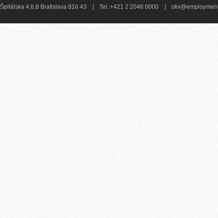
Špitálska 4,6,8 Bratislava 816 43
|
Tel.:+421 2 2046 0000
|
okv@employment