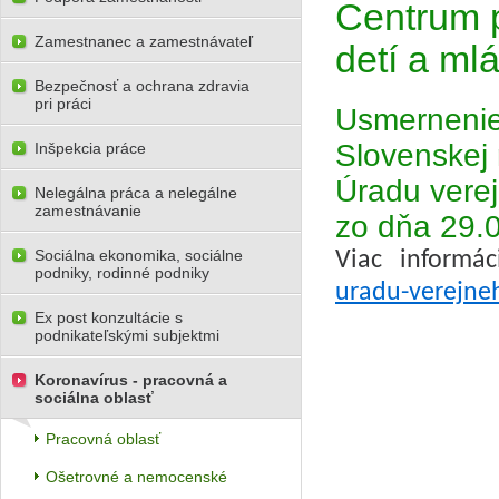
Centrum 
Zamestnanec a zamestnávateľ
detí a ml
Bezpečnosť a ochrana zdravia
pri práci
Usmernenie
Slovenskej 
Inšpekcia práce
Úradu vere
Nelegálna práca a nelegálne
zamestnávanie
zo dňa 29.0
Sociálna ekonomika, sociálne
Viac informá
podniky, rodinné podniky
uradu-verejneh
Ex post konzultácie s
podnikateľskými subjektmi
Koronavírus - pracovná a
sociálna oblasť
Pracovná oblasť
Ošetrovné a nemocenské