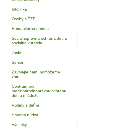
Infolinka
Osoby s ŤZP
Humanitárna pomoc
Sociálnoprávna ochrana detí a
sociálna kuratela
Jasle
Seniori
Zavolajte nám, pomôžeme
vám
Centrum pre
medzinárodnoprávnu ochranu
detí a mládeže
Rodiny s deťmi
Hmotná núdza
Výnimky