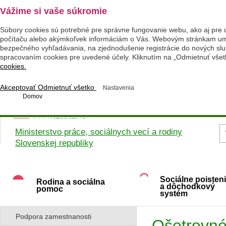
Vážime si vaše súkromie
Súbory cookies sú potrebné pre správne fungovanie webu, ako aj pre 
počítaču alebo akýmkoľvek informáciám o Vás. Webovým stránkam umož
bezpečného vyhľadávania, na zjednodušenie registrácie do nových služ
spracovaním cookies pre uvedené účely. Kliknutím na „Odmietnuť všet
cookies.
Akceptovať
Odmietnuť všetko
Nastavenia
Domov
Ministerstvo práce, sociálnych vecí a rodiny
Slovenskej republiky
Sociálne poisten
Rodina a sociálna
a dôchodkový
pomoc
systém
Podpora zamestnanosti
Ošetrovn