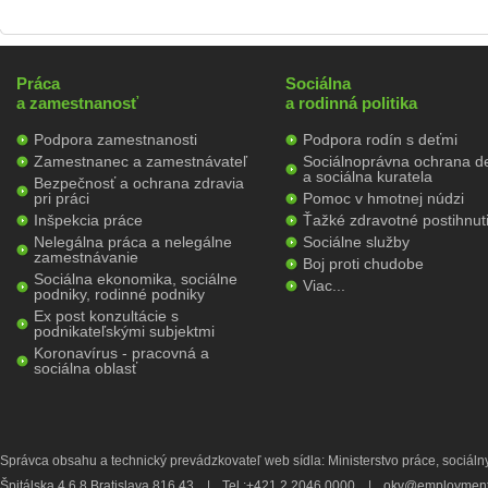
Práca
Sociálna
a zamestnanosť
a rodinná politika
Podpora zamestnanosti
Podpora rodín s deťmi
Zamestnanec a zamestnávateľ
Sociálnoprávna ochrana de
a sociálna kuratela
Bezpečnosť a ochrana zdravia
pri práci
Pomoc v hmotnej núdzi
Inšpekcia práce
Ťažké zdravotné postihnut
Nelegálna práca a nelegálne
Sociálne služby
zamestnávanie
Boj proti chudobe
Sociálna ekonomika, sociálne
Viac...
podniky, rodinné podniky
Ex post konzultácie s
podnikateľskými subjektmi
Koronavírus - pracovná a
sociálna oblasť
Správca obsahu a technický prevádzkovateľ web sídla: Ministerstvo práce, sociálny
Špitálska 4,6,8 Bratislava 816 43
|
Tel.:+421 2 2046 0000
|
okv@employment