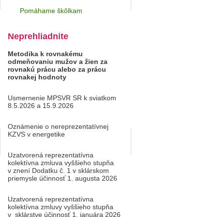
Pomáhame škôlkam
Neprehliadnite
Metodika k rovnakému
odmeňovaniu mužov a žien za
rovnakú prácu alebo za prácu
rovnakej hodnoty
Usmernenie MPSVR SR k sviatkom
8.5.2026 a 15.9.2026
Oznámenie o nereprezentatívnej
KZVS v energetike
Uzatvorená reprezentatívna
kolektívna zmluva vyššieho stupňa
v znení Dodatku č. 1 v sklárskom
priemysle účinnosť 1. augusta 2026
Uzatvorená reprezentatívna
kolektívna zmluvy vyššieho stupňa
v sklárstve účinnosť 1. januára 2026