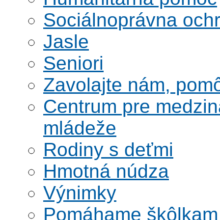
Sociálnoprávna ochra
Jasle
Seniori
Zavolajte nám, po
Centrum pre medzin
mládeže
Rodiny s deťmi
Hmotná núdza
Výnimky
Pomáhame škôlkam