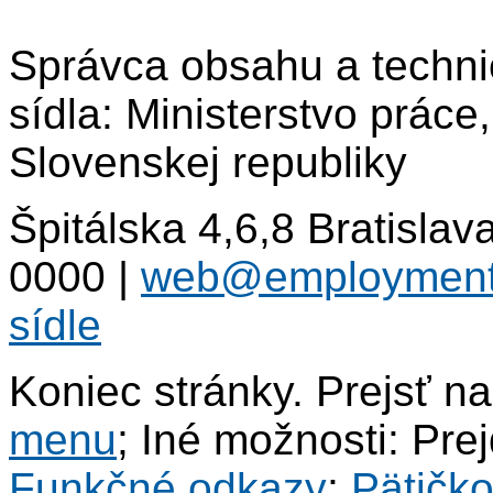
Správca obsahu a techni
sídla: Ministerstvo práce
Slovenskej republiky
Špitálska 4,6,8 Bratisla
0000
|
web@employment
sídle
Koniec stránky. Prejsť n
menu
; Iné možnosti: Pre
Funkčné odkazy
;
Pätičk