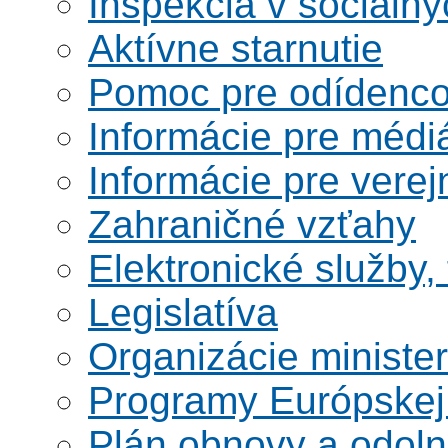
Inšpekcia v sociáln
Aktívne starnutie
Pomoc pre odídenco
Informácie pre médi
Informácie pre verej
Zahraničné vzťahy
Elektronické služby,
Legislatíva
Organizácie ministe
Programy Európskej
Plán obnovy a odoln