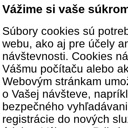
Vážime si vaše súkro
Súbory cookies sú potre
webu, ako aj pre účely a
návštevnosti. Cookies ná
Vášmu počítaču alebo a
Webovým stránkam umožň
o Vašej návšteve, naprík
bezpečného vyhľadávani
registrácie do nových sl