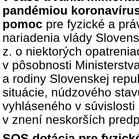
pandémiou koronavírus
pomoc
pre fyzické a pr
nariadenia vlády Slovens
z. o niektorých opatreniac
v pôsobnosti Ministerstv
a rodiny Slovenskej repu
situácie, núdzového sta
vyhláseného v súvislost
v znení neskorších predp
SOS dotácia pre fyzick