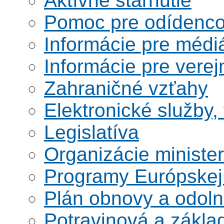
Aktívne starnutie
Pomoc pre odídenco
Informácie pre médi
Informácie pre verej
Zahraničné vzťahy
Elektronické služby,
Legislatíva
Organizácie ministe
Programy Európskej
Plán obnovy a odoln
Potravinová a zákla