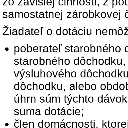
zo závislej činnosti, z po
samostatnej zárobkovej č
Žiadateľ o dotáciu nemôž
poberateľ starobného
starobného dôchodku, 
výsluhového dôchodku
dôchodku, alebo obdob
úhrn súm týchto dávok
suma dotácie;
člen domácnosti, ktor