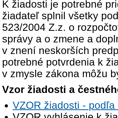
K žiadosti je potrebné pr
žiadateľ splnil všetky p
523/2004 Z.z. o rozpočto
správy a o zmene a dopl
v znení neskorších pred
potrebné potvrdenia k ži
v zmysle zákona môžu by
Vzor žiadosti a čestnéh
VZOR žiadosti - podľa 
VZOR vyhlásenie k žiad