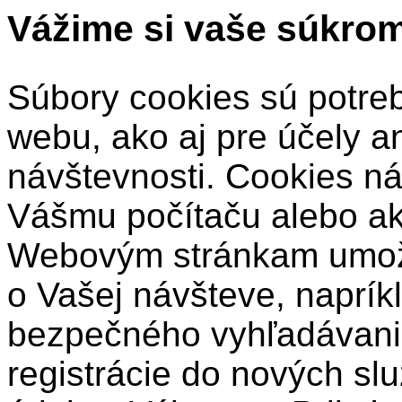
Vážime si vaše súkro
Súbory cookies sú potre
webu, ako aj pre účely a
návštevnosti. Cookies ná
Vášmu počítaču alebo a
Webovým stránkam umožň
o Vašej návšteve, naprík
bezpečného vyhľadávani
registrácie do nových sl