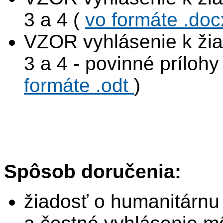
3 a 4 (
vo formáte .do
VZOR vyhlásenie k žiad
3 a 4 - povinné prílohy
formáte .odt
)
Spôsob doručenia:
žiadosť o humanitárnu