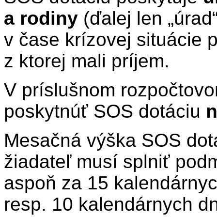
a rodiny
(ďalej len „úrad
v čase krízovej situácie 
z ktorej mali príjem.
V príslušnom rozpočtovo
poskytnúť SOS dotáciu
n
Mesačná výška SOS dotá
žiadateľ musí splniť pod
aspoň za 15 kalendárnyc
resp. 10 kalendárnych dn