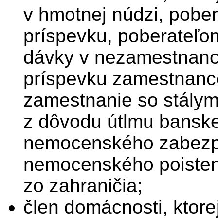
v hmotnej núdzi, pobe
príspevku, poberateľo
dávky v nezamestnano
príspevku zamestnanco
zamestnanie so stály
z dôvodu útlmu banskej
nemocenského zabezp
nemocenského poisten
zo zahraničia;
člen domácnosti, ktor