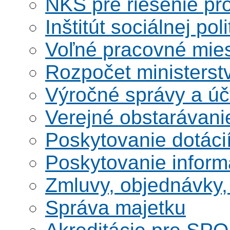
NKS pre riešenie pro
Inštitút sociálnej poli
Voľné pracovné mie
Rozpočet ministerst
Výročné správy a úč
Verejné obstarávani
Poskytovanie dotáci
Poskytovanie informá
Zmluvy, objednávky, 
Správa majetku