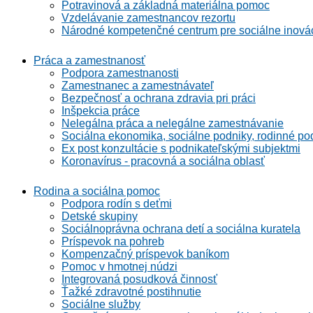
Potravinová a základná materiálna pomoc
Vzdelávanie zamestnancov rezortu
Národné kompetenčné centrum pre sociálne inová
Práca a zamestnanosť
Podpora zamestnanosti
Zamestnanec a zamestnávateľ
Bezpečnosť a ochrana zdravia pri práci
Inšpekcia práce
Nelegálna práca a nelegálne zamestnávanie
Sociálna ekonomika, sociálne podniky, rodinné po
Ex post konzultácie s podnikateľskými subjektmi
Koronavírus - pracovná a sociálna oblasť
Rodina a sociálna pomoc
Podpora rodín s deťmi
Detské skupiny
Sociálnoprávna ochrana detí a sociálna kuratela
Príspevok na pohreb
Kompenzačný príspevok baníkom
Pomoc v hmotnej núdzi
Integrovaná posudková činnosť
Ťažké zdravotné postihnutie
Sociálne služby