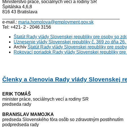
Ministerstvo práce, sociálnych vecí a rodiny SR
Špitálska 4,6,8
816 43 Bratislava
______________________________________________
e-mail.:
maria.homolova@employment.gov.sk
Tel: +421- 2 - 2046 3156
Štatút Rady vlády Slovenskej republiky pre osoby so zd
Uznesenie vlády Slovenskej republiky č. 369 zo dňa 26.
Archív
Štatút Rady vlády Slovenskej republiky pre osob
Rokovací poriadok Rady vlády Slovenskej republiky pre
Členky a členovia Rady vlády Slovenskej r
ERIK TOMÁŠ
minister práce, sociálnych vecí a rodiny SR
predseda rady
BRANISLAV MAMOJKA
predseda Slovenského fóra osôb so zdravotným postihnutím
podpredseda rady