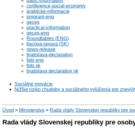
basic-information
conference-social-economy
prakticke-informacie
program-eng
geces
practical-information
geces-eng
Roundtables (ENG)
tlacova-sprava (SK)
news-release
bratislava-declaration
foto eng
foto sk
bratislava declaration sk
Sociálne inovácie
Nižšie riziko chudoby a sociálneho vylúčenia pre znevý
Úvod
>
Ministerstvo
>
Rada vlády Slovenskej republiky pre o
Rada vlády Slovenskej republiky pre osob