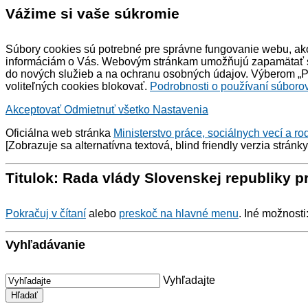
Vážime si vaše súkromie
Súbory cookies sú potrebné pre správne fungovanie webu, ako
informáciám o Vás. Webovým stránkam umožňujú zapamätať si 
do nových služieb a na ochranu osobných údajov. Výberom „Pr
voliteľných cookies blokovať.
Podrobnosti o používaní súborov
Akceptovať
Odmietnuť všetko
Nastavenia
Oficiálna web stránka
Ministerstvo práce, sociálnych vecí a ro
[Zobrazuje sa alternatívna textová,
blind friendly
verzia stránk
Titulok: Rada vlády Slovenskej republiky 
Pokračuj v čítaní
alebo
preskoč na hlavné menu
. Iné možnosti
Vyhľadávanie
Vyhľadajte