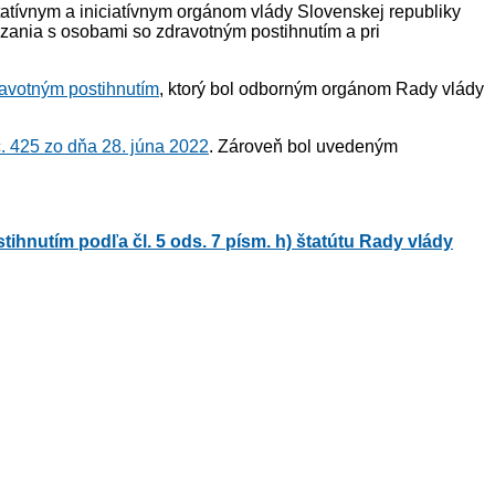
atívnym a iniciatívnym orgánom vlády Slovenskej republiky
dzania s osobami so zdravotným postihnutím a pri
ravotným postihnutím
, ktorý bol odborným orgánom Rady vlády
. 425 zo dňa 28. júna 2022
. Zároveň bol uvedeným
hnutím podľa čl. 5 ods. 7 písm. h) štatútu Rady vlády