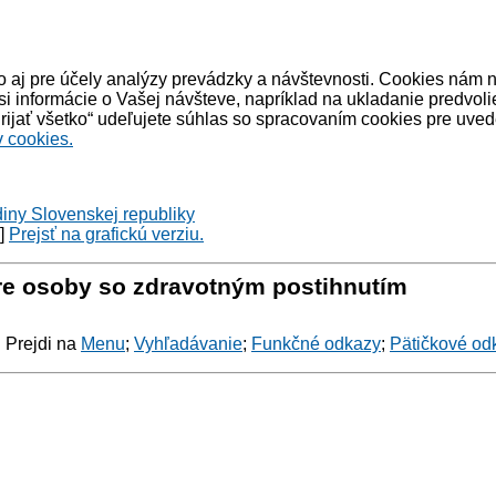
 aj pre účely analýzy prevádzky a návštevnosti. Cookies nám 
informácie o Vašej návšteve, napríklad na ukladanie predvoli
ijať všetko“ udeľujete súhlas so spracovaním cookies pre uved
 cookies.
diny Slovenskej republiky
y]
Prejsť na grafickú verziu.
pre osoby so zdravotným postihnutím
: Prejdi na
Menu
;
Vyhľadávanie
;
Funkčné odkazy
;
Pätičkové od