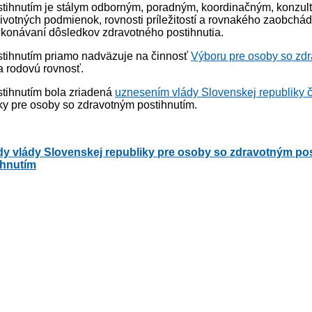
tihnutím je stálym odborným, poradným, koordinačným, konzult
životných podmienok, rovnosti príležitostí a rovnakého zaobchá
konávaní dôsledkov zdravotného postihnutia.
stihnutím priamo nadväzuje na činnosť
Výboru pre osoby so zd
a rodovú rovnosť.
stihnutím bola zriadená
uznesením vlády Slovenskej republiky č
ky pre osoby so zdravotným postihnutím.
 vlády Slovenskej republiky pre osoby so zdravotným posti
ihnutím