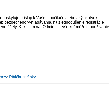
neposkytujú prístup k Vášmu počítaču alebo akýmkoľvek
eb bezpečného vyhľadávania, na zjednodušenie registrácie
ené účely. Kliknutím na „Odmietnuť všetko“ môžete používanie
kazy
;
Pätičku stránky
.