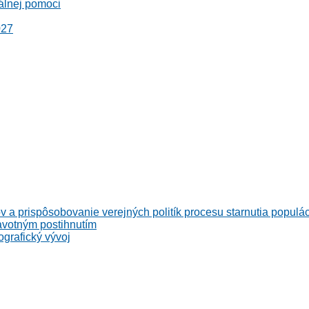
álnej pomoci
027
v a prispôsobovanie verejných politík procesu starnutia populá
avotným postihnutím
grafický vývoj