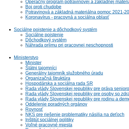
Operačný program potravinovej a základnej materi
Boj proti chudobe
Potravinová a základná materiálna pomoc 2021-2
Koronavírus - pracovná a sociálna oblasť
Sociálne poistenie a dôchodkový systém
Sociálne poistenie
Dôchodkový systém
Náhrada príjmu pri pracovnej neschopnosti
Ministerstvo
Minister
Štátni tajomníci
Generálny tajomník služobného úradu
Organizačná štruktúra
Hospodárska a sociálna rada SR
Rada vlády Slovenskej republiky pre práva senioro
Rada vlády Slovenskej republiky pre osoby so zdr
Rada vlády Slovenskej republiky pre rodinu a demo
Oddelenie poradných orgánov
Rovnosť
NKS pre riešenie problematiky násilia na deťoch
Inštitút sociálnej politiky
Voľné pracovné miesta