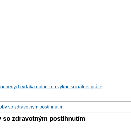
hodnených vďaka dotácii na výkon sociálnej práce
soby so zdravotným postihnutím
y so zdravotným postihnutím