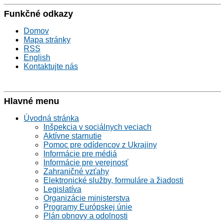
Funkčné odkazy
Domov
Mapa stránky
RSS
English
Kontaktujte nás
Hlavné menu
Úvodná stránka
Inšpekcia v sociálnych veciach
Aktívne starnutie
Pomoc pre odídencov z Ukrajiny
Informácie pre médiá
Informácie pre verejnosť
Zahraničné vzťahy
Elektronické služby, formuláre a žiadosti
Legislatíva
Organizácie ministerstva
Programy Európskej únie
Plán obnovy a odolnosti