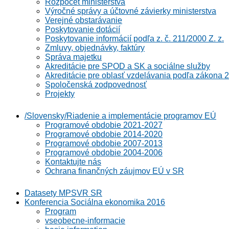
Rozpočet ministerstva
Výročné správy a účtovné závierky ministerstva
Verejné obstarávanie
Poskytovanie dotácií
Poskytovanie informácií podľa z. č. 211/2000 Z. z.
Zmluvy, objednávky, faktúry
Správa majetku
Akreditácie pre SPOD a SK a sociálne služby
Akreditácie pre oblasť vzdelávania podľa zákona 2
Spoločenská zodpovednosť
Projekty
/Slovensky/Riadenie a implementácie programov EÚ
Programové obdobie 2021-2027
Programové obdobie 2014-2020
Programové obdobie 2007-2013
Programové obdobie 2004-2006
Kontaktujte nás
Ochrana finančných záujmov EÚ v SR
Datasety MPSVR SR
Konferencia Sociálna ekonomika 2016
Program
vseobecne-informacie