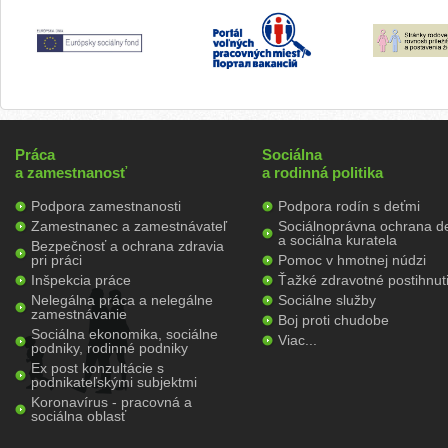
Práca
Sociálna
a zamestnanosť
a rodinná politika
Podpora zamestnanosti
Podpora rodín s deťmi
Zamestnanec a zamestnávateľ
Sociálnoprávna ochrana de
a sociálna kuratela
Bezpečnosť a ochrana zdravia
pri práci
Pomoc v hmotnej núdzi
Inšpekcia práce
Ťažké zdravotné postihnut
Nelegálna práca a nelegálne
Sociálne služby
zamestnávanie
Boj proti chudobe
Sociálna ekonomika, sociálne
Viac...
podniky, rodinné podniky
Ex post konzultácie s
podnikateľskými subjektmi
Koronavírus - pracovná a
sociálna oblasť