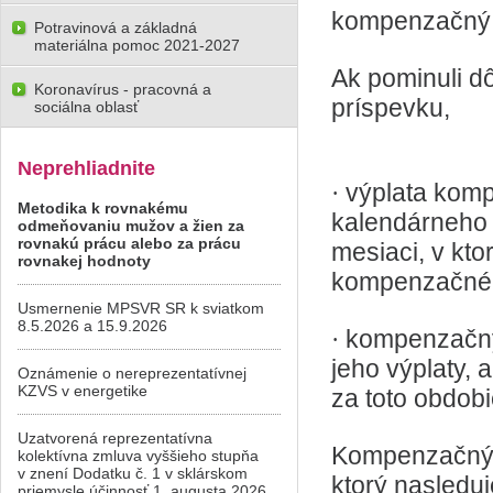
kompenzačný 
Potravinová a základná
materiálna pomoc 2021-2027
Ak pominuli d
Koronavírus - pracovná a
príspevku,
sociálna oblasť
Neprehliadnite
výplata kom
·
Metodika k rovnakému
kalendárneho 
odmeňovaniu mužov a žien za
rovnakú prácu alebo za prácu
mesiaci, v kt
rovnakej hodnoty
kompenzačnéh
Usmernenie MPSVR SR k sviatkom
8.5.2026 a 15.9.2026
kompenzačný 
·
jeho výplaty,
Oznámenie o nereprezentatívnej
KZVS v energetike
za toto obdobi
Uzatvorená reprezentatívna
Kompenzačný 
kolektívna zmluva vyššieho stupňa
v znení Dodatku č. 1 v sklárskom
ktorý nasledu
priemysle účinnosť 1. augusta 2026