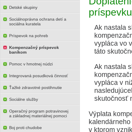
Doplateni
Detské skupiny
príspevku
Sociálnoprávna ochrana detí a
sociálna kuratela
Ak nastala 
kompenzačn
Príspevok na pohreb
vypláca vo 
Kompenzačný príspevok
táto skutočn
baníkom
Pomoc v hmotnej núdzi
Ak nastala 
kompenzačn
Integrovaná posudková činnosť
vypláca v n
Ťažké zdravotné postihnutie
nasledujúce
skutočnosť n
Sociálne služby
Operačný program potravinovej
Výplata kompe
a základnej materiálnej pomoci
kalendárneho
Boj proti chudobe
v ktorom vzni