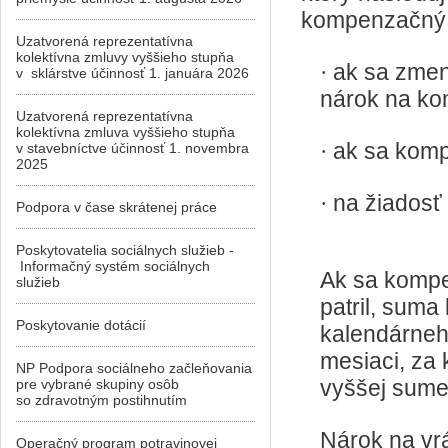
kompenzačný p
Uzatvorená reprezentatívna
kolektívna zmluvy vyššieho stupňa
ak sa zmen
·
v sklárstve účinnosť 1. januára 2026
nárok na ko
Uzatvorená reprezentatívna
kolektívna zmluva vyššieho stupňa
ak sa komp
·
v stavebníctve účinnosť 1. novembra
2025
na žiadosť
·
Podpora v čase skrátenej práce
Poskytovatelia sociálnych služieb -
Informačný systém sociálnych
Ak sa kompe
služieb
patril, sum
Poskytovanie dotácií
kalendárneh
mesiaci, za 
NP Podpora sociálneho začleňovania
vyššej sume
pre vybrané skupiny osôb
so zdravotným postihnutím
Nárok na vr
Operačný program potravinovej