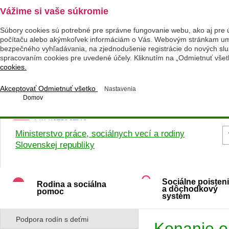
Vážime si vaše súkromie
Súbory cookies sú potrebné pre správne fungovanie webu, ako aj pre 
počítaču alebo akýmkoľvek informáciám o Vás. Webovým stránkam umož
bezpečného vyhľadávania, na zjednodušenie registrácie do nových služ
spracovaním cookies pre uvedené účely. Kliknutím na „Odmietnuť všet
cookies.
Akceptovať
Odmietnuť všetko
Nastavenia
Domov
Ministerstvo práce, sociálnych vecí a rodiny
Slovenskej republiky
Sociálne poisten
Rodina a sociálna
a dôchodkový
pomoc
systém
Podpora rodín s deťmi
Konanie o