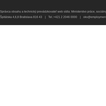
Správca obsahu a technický prevádzkovateľ web sídla: Ministerstvo práce, sociálny
Špitálska 4,6,8 Bratislava 816 43
|
Tel.:+421 2 2046 0000
|
okv@employment