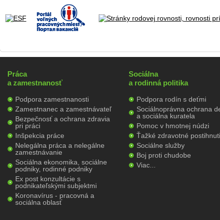
Práca
Sociálna
a zamestnanosť
a rodinná politika
Podpora zamestnanosti
Podpora rodín s deťmi
Zamestnanec a zamestnávateľ
Sociálnoprávna ochrana de
a sociálna kuratela
Bezpečnosť a ochrana zdravia
pri práci
Pomoc v hmotnej núdzi
Inšpekcia práce
Ťažké zdravotné postihnut
Nelegálna práca a nelegálne
Sociálne služby
zamestnávanie
Boj proti chudobe
Sociálna ekonomika, sociálne
Viac...
podniky, rodinné podniky
Ex post konzultácie s
podnikateľskými subjektmi
Koronavírus - pracovná a
sociálna oblasť