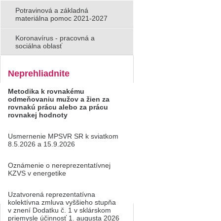
Potravinová a základná
materiálna pomoc 2021-2027
Koronavírus - pracovná a
sociálna oblasť
Neprehliadnite
Metodika k rovnakému
odmeňovaniu mužov a žien za
rovnakú prácu alebo za prácu
rovnakej hodnoty
Usmernenie MPSVR SR k sviatkom
8.5.2026 a 15.9.2026
Oznámenie o nereprezentatívnej
KZVS v energetike
Uzatvorená reprezentatívna
kolektívna zmluva vyššieho stupňa
v znení Dodatku č. 1 v sklárskom
priemysle účinnosť 1. augusta 2026