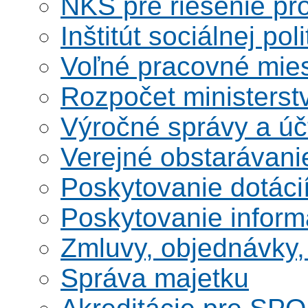
NKS pre riešenie pro
Inštitút sociálnej poli
Voľné pracovné mie
Rozpočet ministerst
Výročné správy a úč
Verejné obstarávani
Poskytovanie dotáci
Poskytovanie informá
Zmluvy, objednávky, 
Správa majetku