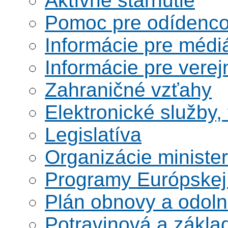
Aktívne starnutie
Pomoc pre odídenco
Informácie pre médi
Informácie pre verej
Zahraničné vzťahy
Elektronické služby,
Legislatíva
Organizácie ministe
Programy Európskej
Plán obnovy a odoln
Potravinová a zákla