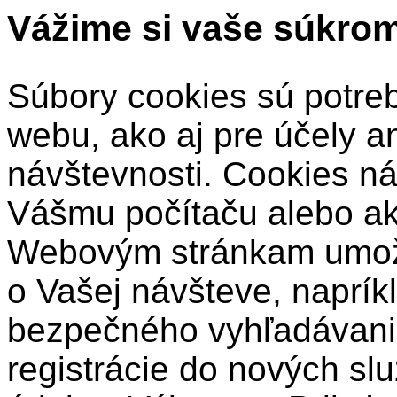
Vážime si vaše súkro
Súbory cookies sú potre
webu, ako aj pre účely a
návštevnosti. Cookies ná
Vášmu počítaču alebo a
Webovým stránkam umožň
o Vašej návšteve, naprík
bezpečného vyhľadávani
registrácie do nových sl